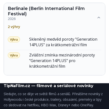
Berlinale (Berlin International Film
Festival)
2026
2 výhry
Skleněný medvěd poroty "Generation
Výhra
14PLUS" za krátkometrážní film
Zvláštní zmínka mezinárodní poroty
Výhra
"Generation 14PLUS" pro
krátkometrážní film
TipNaFilm.cz — filmové a seriálové novinky
Sledujte, co se děje ve světě filmů a seriálů. Přinášíme novinky z
Hollywoodu i české produkce, trailery, obsazení, premiéry a tipy
co sledovat na Netflixu, HBO Max, Disney+ nebo OnePlay.