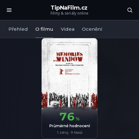
TipNaFilm.cz
Filmy & seriály online
Přehled
O filmu
Videa
Ocenění
76
%
Průměrné hodnocení
1 zdroj · 9 hlasů