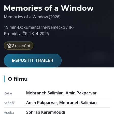
Memories of a Window
Memories of a Window (2026)
19 min
•
Dokumentární
•
Německo / IR
•
Premiéra ČR: 23. 4. 2026
🏆
2 ocenění
▶
SPUSTIT TRAILER
O filmu
Mehraneh Salimian, Amin Pakparvar
Režie
Amin Pakparvar, Mehraneh Salimian
Scénář
Sohrab KaramRoudi
Hudba