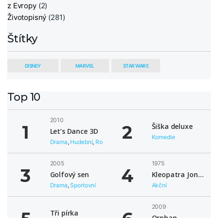
z Evropy
(2)
Životopisný
(281)
Štítky
DISNEY
MARVEL
STAR WARS
Top 10
2010
Šiška deluxe
Let’s Dance 3D
Komedie
Drama
,
Hudební
,
Romantický
,
Taneční
2005
1975
Golfový sen
Kleopatra Jones a zlaté kasino
Drama
,
Sportovní
Akční
2009
Tři pírka
Orphan