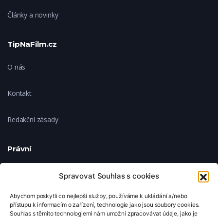
Články a novinky
TipNaFilm.cz
O nás
Kontakt
Redakční zásady
Právní
Ochrana soukromí
Spravovat Souhlas s cookies
Abychom poskytli co nejlepší služby, používáme k ukládání a/nebo
Zásady cookies
přístupu k informacím o zařízení, technologie jako jsou soubory cookies.
Souhlas s těmito technologiemi nám umožní zpracovávat údaje, jako je