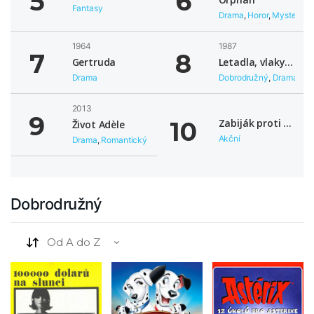
Fantasy
Drama
,
Horor
,
Mysteriózn
1964
1987
Gertruda
Letadla, vlaky, automobily
Drama
Dobrodružný
,
Drama
,
Ko
2013
Zabiják proti své vůli
Život Adèle
Akční
Drama
,
Romantický
Dobrodružný