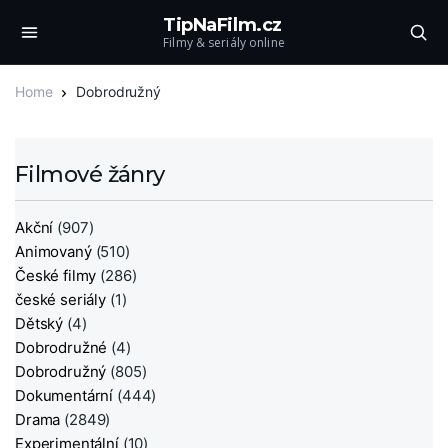
TipNaFilm.cz
Filmy & seriály online
Home
Dobrodružný
Filmové žánry
Akční
(907)
Animovaný
(510)
České filmy
(286)
české seriály
(1)
Dětský
(4)
Dobrodružné
(4)
Dobrodružný
(805)
Dokumentární
(444)
Drama
(2849)
Experimentální
(10)