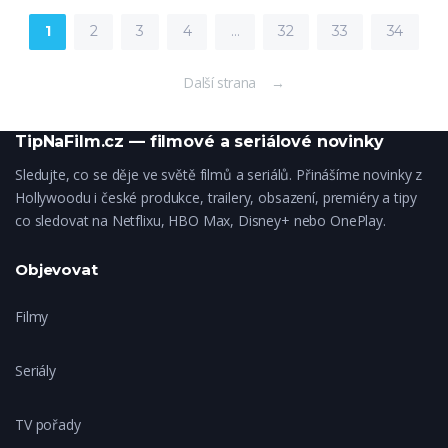
1
2
3
4
…
32
33
34
Další strana →
TipNaFilm.cz — filmové a seriálové novinky
Sledujte, co se děje ve světě filmů a seriálů. Přinášíme novinky z
Hollywoodu i české produkce, trailery, obsazení, premiéry a tipy
co sledovat na Netflixu, HBO Max, Disney+ nebo OnePlay.
Objevovat
Filmy
Seriály
TV pořady