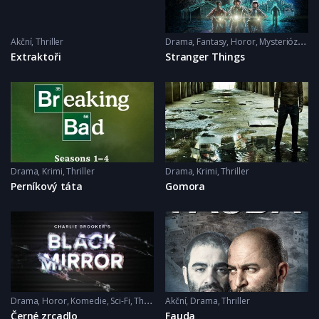
Akční
,
Thriller
Drama
,
Fantasy
,
Horor
,
Mysteriózní
,
Sci
Extraktoři
Stranger Things
Drama
,
Krimi
,
Thriller
Drama
,
Krimi
,
Thriller
Perníkový táta
Gomora
Drama
,
Horor
,
Komedie
,
Sci-Fi
,
Thriller
Akční
,
Drama
,
Thriller
Černé zrcadlo
Fauda