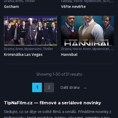
Drama
,
Krimi
,
Thriller
Fantasy
,
Horor
,
Mysteriózní
,
Sci-Fi
,
Thril
Gotham
Věřte nevěřte
Drama
,
Krimi
,
Mysteriózní
,
Thriller
Drama
,
Horor
,
Krimi
,
Mysteriózní
,
Thril
Kriminálka Las Vegas
Hannibal
Showing 1–30 of 31 results
1
2
Další strana →
TipNaFilm.cz — filmové a seriálové novinky
Sledujte, co se děje ve světě filmů a seriálů. Přinášíme novinky z
Hollywoodu i české produkce, trailery, obsazení, premiéry a tipy