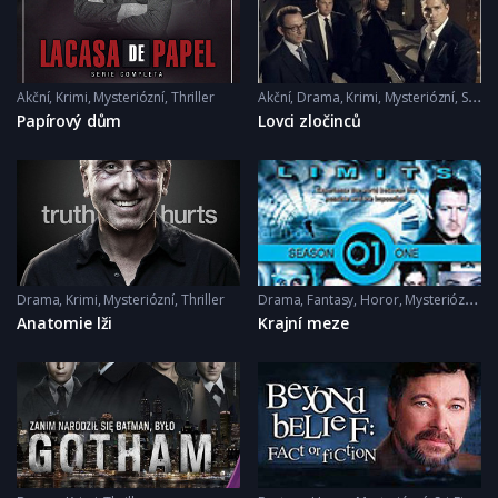
Akční
,
Krimi
,
Mysteriózní
,
Thriller
Akční
,
Drama
,
Krimi
,
Mysteriózní
,
Sci-Fi
Papírový dům
Lovci zločinců
Drama
,
Krimi
,
Mysteriózní
,
Thriller
Drama
,
Fantasy
,
Horor
,
Mysteriózní
,
Sci
Anatomie lži
Krajní meze