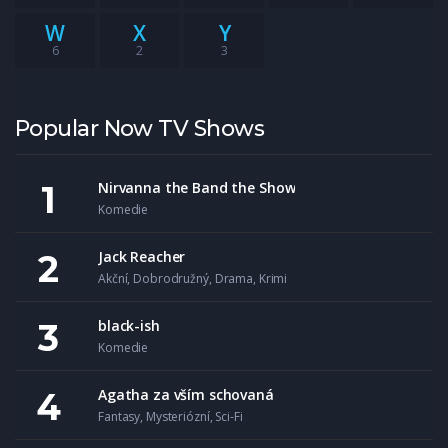
W
X
Y
6
2
3
Popular Now TV Shows
Nirvanna the Band the Show
Komedie
Jack Reacher
Akční
,
Dobrodružný
,
Drama
,
Krimi
black-ish
Komedie
Agatha za vším schovaná
Fantasy
,
Mysteriózní
,
Sci-Fi