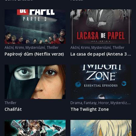
Akční
,
Krimi
,
Mysteriózní
,
Thriller
Akční
,
Krimi
,
Mysteriózní
,
Thriller
Papírový dům (Netflix verze)
La casa de papel (Antena 3 version)
Thriller
Drama
,
Fantasy
,
Horor
,
Mysteriózní
,
Sci
Chalífát
The Twilight Zone