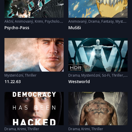
Akční
,
Animovaný
,
Krimi
,
Psychologický
,
Animovaný
Sci-Fi
,
Thriller
,
Drama
,
Fantasy
,
Mysteriózní
Psycho-Pass
Mušiši
Mysteriózní
,
Thriller
Drama
,
Mysteriózní
,
Sci-Fi
,
Thriller
,
Wes
11.22.63
Westworld
Drama
,
Krimi
,
Thriller
Drama
,
Krimi
,
Thriller