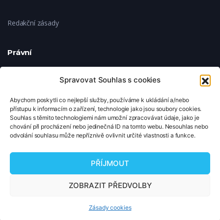
Redakční zásady
Právní
Ochrana soukromí
Spravovat Souhlas s cookies
Abychom poskytli co nejlepší služby, používáme k ukládání a/nebo
Zásady cookies
přístupu k informacím o zařízení, technologie jako jsou soubory cookies.
Souhlas s těmito technologiemi nám umožní zpracovávat údaje, jako je
chování při procházení nebo jedinečná ID na tomto webu. Nesouhlas nebo
Nastavení cookies
odvolání souhlasu může nepříznivě ovlivnit určité vlastnosti a funkce.
© 2026 TipNaFilm.cz. Všechna práva vyhrazena.
PŘÍJMOUT
Copyright © 2026 TipNaFilm.cz. Všechna práva vyhrazena.
ZOBRAZIT PŘEDVOLBY
Zásady cookies