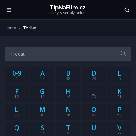
TipNaFilm.cz
Filmy & seriály online
Home
Thriller
Hledat:
0-9
A
B
D
E
1
27
38
23
6
F
G
H
J
K
12
14
19
19
31
L
M
N
O
P
20
49
26
20
52
Q
S
T
U
V
1
57
35
7
22