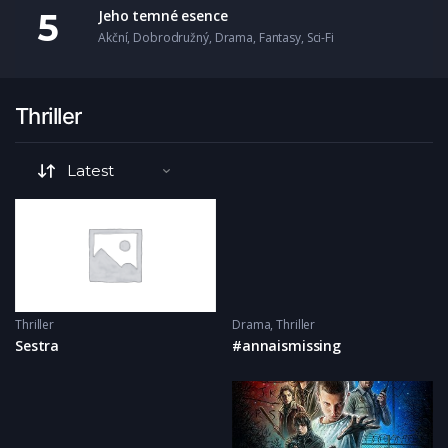
Jeho temné esence
Akční
,
Dobrodružný
,
Drama
,
Fantasy
,
Sci-Fi
Thriller
Thriller
Drama
,
Thriller
Sestra
#annaismissing