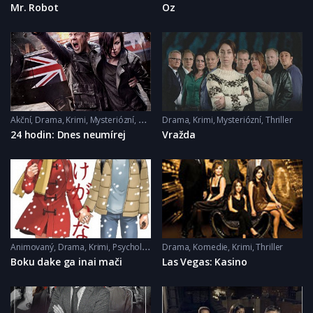
Mr. Robot
Oz
Akční
,
Drama
,
Krimi
,
Mysteriózní
,
Thriller
Drama
,
Krimi
,
Mysteriózní
,
Thriller
24 hodin: Dnes neumírej
Vražda
Animovaný
,
Drama
,
Krimi
,
Psychologický
Drama
,
Thriller
,
Komedie
,
Krimi
,
Thriller
Boku dake ga inai mači
Las Vegas: Kasino