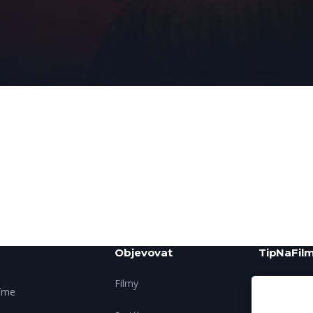
Objevovat
TipNaFilm
Filmy
O nás
šíme