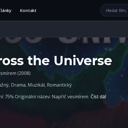
Hledat na we
Články
Kontakt
ross the Universe
esmírem (2008)
užný
,
Drama
,
Muzikál
,
Romantický
í: 75% Originální název: Napříč vesmírem
Číst dál