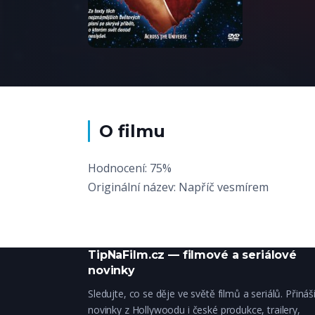
O filmu
Hodnocení: 75%
Originální název: Napříč vesmírem
TipNaFilm.cz — filmové a seriálové
novinky
Sledujte, co se děje ve světě filmů a seriálů. Přiná
novinky z Hollywoodu i české produkce, trailery,