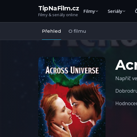
TipNaFilm.cz
Filmy
Seriály
Filmy & seriály online
Přehled
O filmu
Ac
Napříč v
Dobrodr
Hodnocen