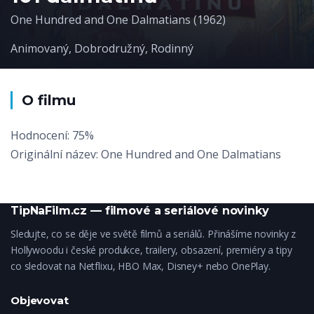
One Hundred and One Dalmatians (1962)
Animovaný
,
Dobrodružný
,
Rodinný
O filmu
Hodnocení: 75%
Originální název: One Hundred and One Dalmatians
TipNaFilm.cz — filmové a seriálové novinky
Sledujte, co se děje ve světě filmů a seriálů. Přinášíme novinky z
Hollywoodu i české produkce, trailery, obsazení, premiéry a tipy
co sledovat na Netflixu, HBO Max, Disney+ nebo OnePlay.
Objevovat