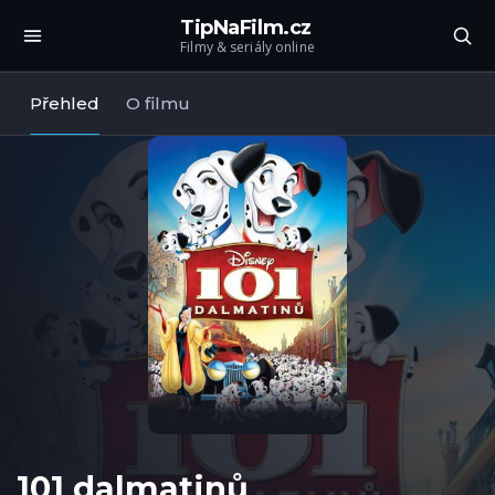
TipNaFilm.cz
Filmy & seriály online
Přehled
O filmu
101 dalmatinů