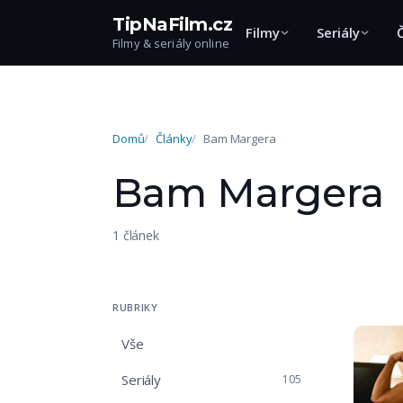
TipNaFilm.cz
Filmy
Seriály
Filmy & seriály online
Domů
Články
Bam Margera
Bam Margera
1 článek
RUBRIKY
Vše
Seriály
105