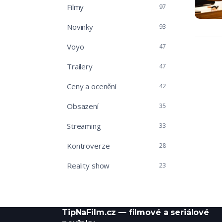
Filmy
97
Novinky
93
Voyo
47
Trailery
47
Ceny a ocenění
42
Obsazení
35
Streaming
33
Kontroverze
28
Reality show
23
TipNaFilm.cz — filmové a seriálové