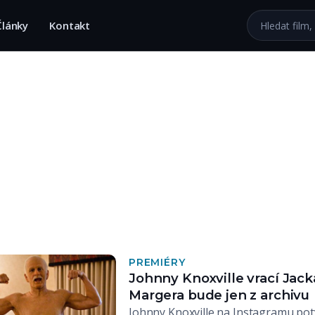
Hledat na we
Články
Kontakt
PREMIÉRY
Johnny Knoxville vrací Jack
Margera bude jen z archivu
Johnny Knoxville na Instagramu potvr