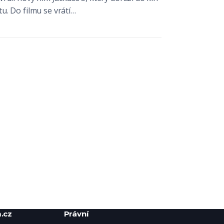
u. Do filmu se vrátí…
.cz
Právní