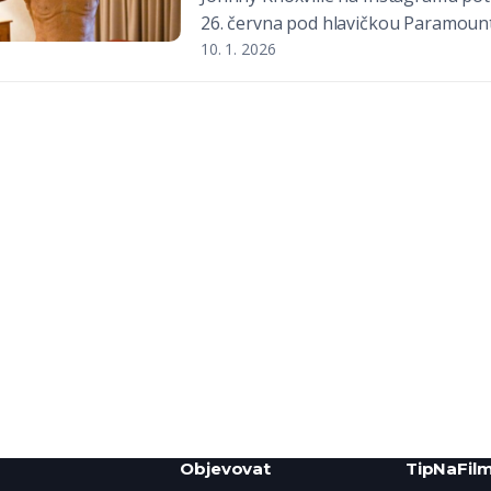
26. června pod hlavičkou Paramount
10. 1. 2026
Objevovat
TipNaFilm