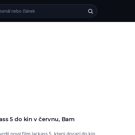
bu
ass 5 do kin v červnu, Bam
dil nový film Jackass 5, který dorazí do kin