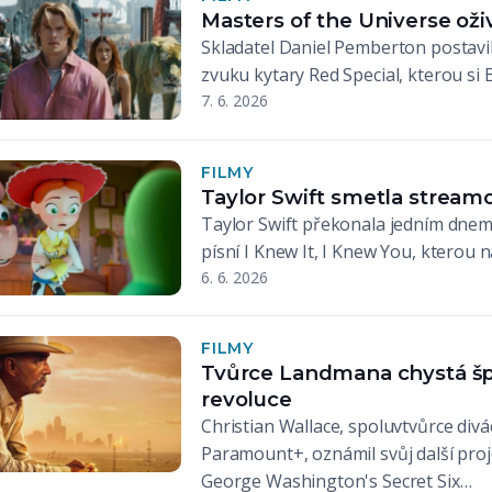
Masters of the Universe oži
Skladatel Daniel Pemberton postavi
zvuku kytary Red Special, kterou s
7. 6. 2026
FILMY
Taylor Swift smetla streamo
Taylor Swift překonala jedním dnem
písní I Knew It, I Knew You, kterou
6. 6. 2026
FILMY
Tvůrce Landmana chystá špi
revoluce
Christian Wallace, spoluvtvůrce div
Paramount+, oznámil svůj další proj
George Washington's Secret Six…