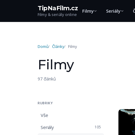
TipNaFilm.cz
Filmy
Seriály
Filmy & seriály online
Domů
Články
Filmy
Filmy
97 článků
RUBRIKY
Vše
Seriály
105