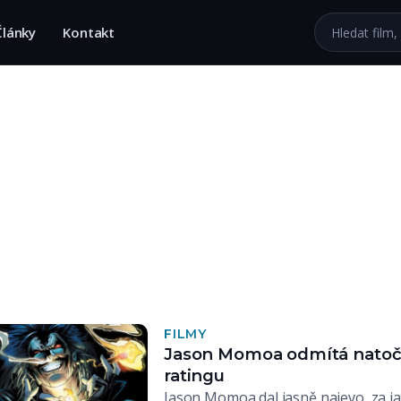
Hledat na we
Články
Kontakt
FILMY
Jason Momoa odmítá natoči
ratingu
Jason Momoa dal jasně najevo, za j