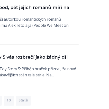
od, pět jejích románů míří na
ější autorkou romantických románů
lmu Alex, léto a já (People We Meet on
 5 vás rozbrečí jako žádný díl
y Story 5: Příběh hraček přiznal, že nové
savějších scén celé série. Na…
10
Starší