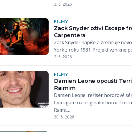
3. 6. 2026
FILMY
Zack Snyder oživí Escape 
Carpentera
Zack Snyder napíše a zrežíruje novou
York z roku 1981. Projekt vznikne p
2. 6. 2026
FILMY
Damien Leone opouští Terrif
Raimim
Damien Leone, režisér hororové sér
Lionsgate na originální horor Tor
Raimi,…
30. 5. 2026