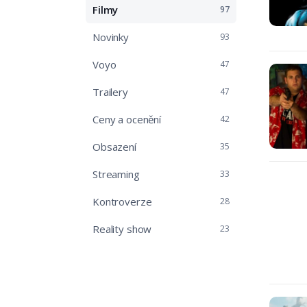
Filmy
97
Novinky
93
Voyo
47
Trailery
47
Ceny a ocenění
42
Obsazení
35
Streaming
33
Kontroverze
28
Reality show
23