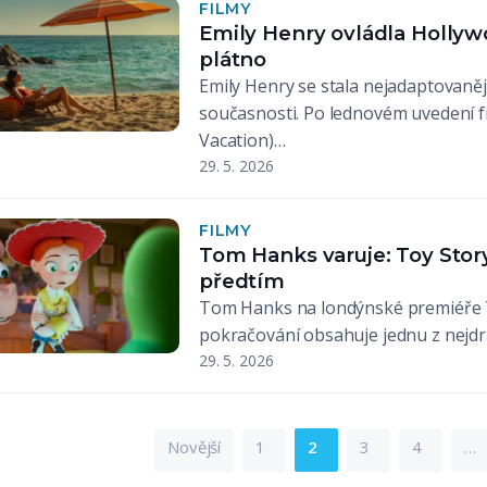
FILMY
Emily Henry ovládla Hollywo
plátno
Emily Henry se stala nejadaptovan
současnosti. Po lednovém uvedení fi
Vacation)…
29. 5. 2026
FILMY
Tom Hanks varuje: Toy Story
předtím
Tom Hanks na londýnské premiéře To
pokračování obsahuje jednu z nejdrá
29. 5. 2026
Novější
1
2
3
4
…