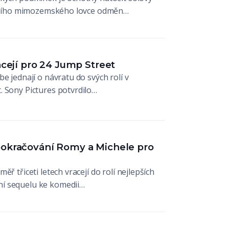
tálního mimozemského lovce odměn…
acejí pro 24 Jump Street
e jednají o návratu do svých rolí v
. Sony Pictures potvrdilo…
pokračování Romy a Michele pro
ř třiceti letech vracejí do rolí nejlepších
í sequelu ke komedii…