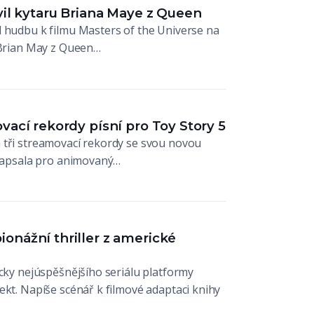
vil kytaru Briana Maye z Queen
l hudbu k filmu Masters of the Universe na
i Brian May z Queen…
vací rekordy písní pro Toy Story 5
 tři streamovací rekordy se svou novou
 napsala pro animovaný…
onážní thriller z americké
ácky nejúspěšnějšího seriálu platformy
ekt. Napíše scénář k filmové adaptaci knihy