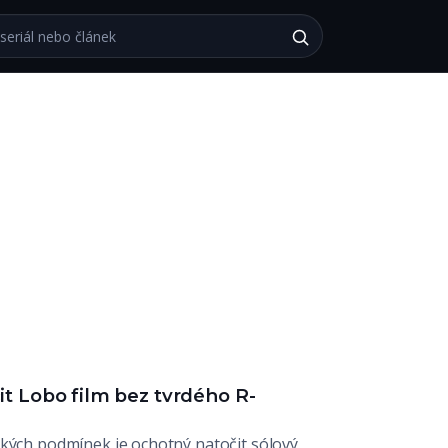
bu
t Lobo film bez tvrdého R-
akých podmínek je ochotný natočit sólový