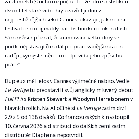
za zlomek běžného rozpočtu. To, že film s estetikou
dvacet let staré videohry uzavřel jednu z
nejprestižnějších sekcí Cannes, ukazuje, jak moc si
festival cení originality nad technickou dokonalostí.
Sám režisér přiznal, že animované velkofilmy se
podle něj stávají čím dál propracovanějšími a on
raději „vymyslel něco, co odpovídá jeho způsobu
práce“.
Dupieux měl letos v Cannes výjimečně nabito. Vedle
Le Vertige
tu představil i svůj anglicky mluvený debut
Full Phil
s
Kristen Stewart
a
Woodym Harrelsonem
v
hlavních rolích. Na AlloCiné si
Le Vertige
zatím drží
2,9 z 5 od 138 diváků. Do francouzských kin vstoupil
10. června 2026 a distribuci do dalších zemí zatím
distributér Diaphana nepotvrdil.