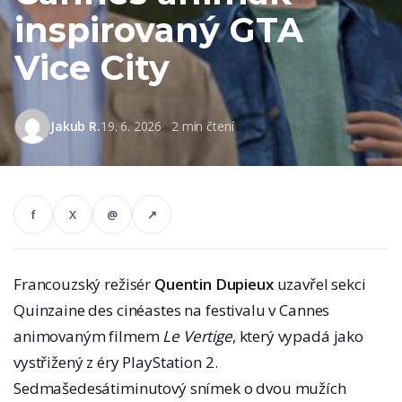
inspirovaný GTA
Vice City
Jakub R.
19. 6. 2026
2 min čtení
f
X
@
↗
Francouzský režisér
Quentin Dupieux
uzavřel sekci
Quinzaine des cinéastes na festivalu v Cannes
animovaným filmem
Le Vertige
, který vypadá jako
vystřižený z éry PlayStation 2.
Sedmašedesátiminutový snímek o dvou mužích