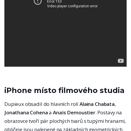
iPhone místo filmového studia
Dupieux obsadil do hlavních rolí
Alaina Chabata
,
Jonathana Cohena
a
Anaïs Demoustier
. Postavy na
obrazovce tvoří pár plochých tvarů s tupými hranami,
obličeje jsou nalepené na základních geometrických