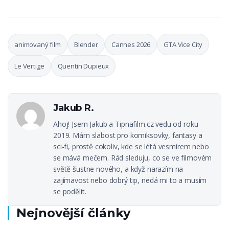
animovaný film
Blender
Cannes 2026
GTA Vice City
Le Vertige
Quentin Dupieux
Jakub R.
Ahoj! Jsem Jakub a Tipnafilm.cz vedu od roku
2019. Mám slabost pro komiksovky, fantasy a
sci-fi, prostě cokoliv, kde se létá vesmírem nebo
se mává mečem. Rád sleduju, co se ve filmovém
světě šustne nového, a když narazím na
zajímavost nebo dobrý tip, nedá mi to a musím
se podělit.
Nejnovější články