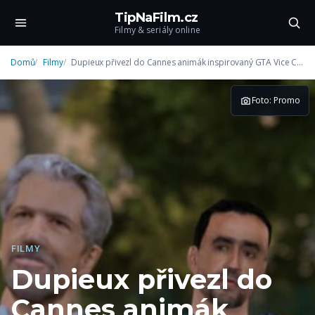
TipNaFilm.cz
Filmy & seriály online
Domů
Filmy
Dupieux přivezl do Cannes animák inspirovaný GTA Vice City
Foto: Promo
FILMY
Dupieux přivezl do
Cannes animák