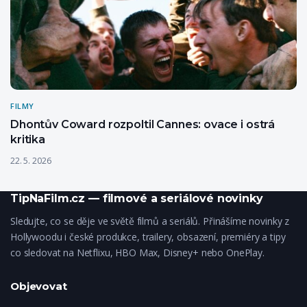
FILMY
Dhontův Coward rozpoltil Cannes: ovace i ostrá
kritika
22. 5. 2026
TipNaFilm.cz — filmové a seriálové novinky
Sledujte, co se děje ve světě filmů a seriálů. Přinášíme novinky z
Hollywoodu i české produkce, trailery, obsazení, premiéry a tipy
co sledovat na Netflixu, HBO Max, Disney+ nebo OnePlay.
Objevovat