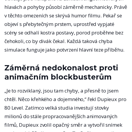
hlavách a pohyby působí záměrně mechanicky. Právě
v těchto omezeních se skrývá humor filmu. Pekař se
objeví s přebytečným prstem, uprostřed vypjaté
scény se odhalí kostra postavy, porod proběhne bez
čehokoli, co by divák čekal. Každá taková chyba
simulace funguje jako potvrzení hlavní teze příběhu.
Záměrná nedokonalost proti
animačním blockbusterům
„Je to rozviklaný, jsou tam chyby, a přesně to jsem
chtěl. Něco křehkého a dojemného,“ řekl Dupieux pro
80 Level. Zatímco velká studia investují stovky
milionů do stále propracovanějších animovaných
filmů, Dupieux zvolil opačný směr a vytvořil snímek