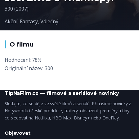
300 (2007)
Akční
,
Fantasy
,
Válečný
O filmu
Hodnocení: 78%
Originální název: 300
TipNaFilm.cz — filmové a seriálové novinky
Sledujte, co se děje ve světě filmů a seriálů. Přinášíme novinky z
Hollywoodu i české produkce, trailery, obsazení, premiéry a tipy
co sledovat na Netflixu, HBO Max, Disney+ nebo OnePlay.
Objevovat