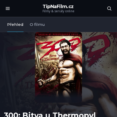
TipNaFilm.cz
Filmy & seriály online
Přehled
O filmu
300: Bitva u Thermopyl