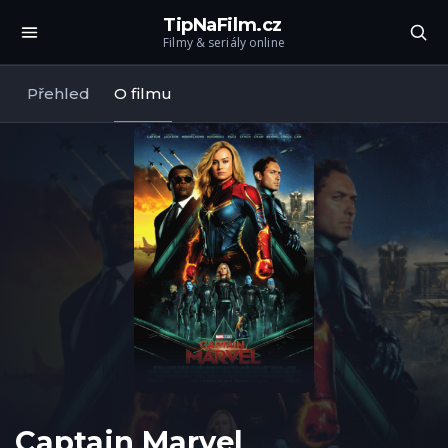
TipNaFilm.cz
Filmy & seriály online
Přehled
O filmu
Captain Marvel