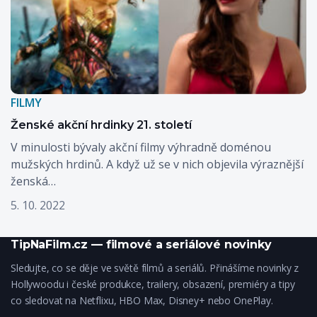
FILMY
Ženské akční hrdinky 21. století
V minulosti bývaly akční filmy výhradně doménou
mužských hrdinů. A když už se v nich objevila výraznější
ženská…
5. 10. 2022
TipNaFilm.cz — filmové a seriálové novinky
Sledujte, co se děje ve světě filmů a seriálů. Přinášíme novinky z
Hollywoodu i české produkce, trailery, obsazení, premiéry a tipy
co sledovat na Netflixu, HBO Max, Disney+ nebo OnePlay.