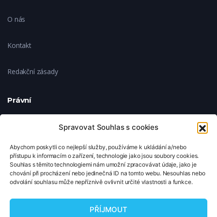
O nás
Kontakt
Redakční zásady
Právní
Ochrana soukromí
Spravovat Souhlas s cookies
Abychom poskytli co nejlepší služby, používáme k ukládání a/nebo
Zásady cookies
přístupu k informacím o zařízení, technologie jako jsou soubory cookies.
Souhlas s těmito technologiemi nám umožní zpracovávat údaje, jako je
chování při procházení nebo jedinečná ID na tomto webu. Nesouhlas nebo
Nastavení cookies
odvolání souhlasu může nepříznivě ovlivnit určité vlastnosti a funkce.
© 2026 TipNaFilm.cz. Všechna práva vyhrazena.
PŘÍJMOUT