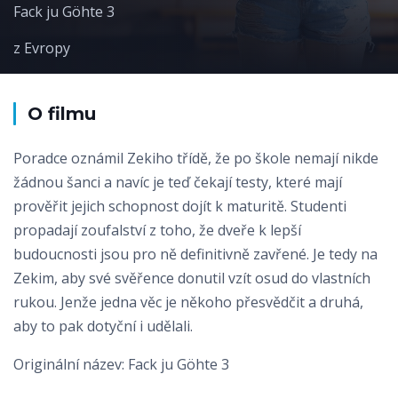
Fack ju Göhte 3
z Evropy
O filmu
Poradce oznámil Zekiho třídě, že po škole nemají nikde
žádnou šanci a navíc je teď čekají testy, které mají
prověřit jejich schopnost dojít k maturitě. Studenti
propadají zoufalství z toho, že dveře k lepší
budoucnosti jsou pro ně definitivně zavřené. Je tedy na
Zekim, aby své svěřence donutil vzít osud do vlastních
rukou. Jenže jedna věc je někoho přesvědčit a druhá,
aby to pak dotyční i udělali.
Originální název: Fack ju Göhte 3