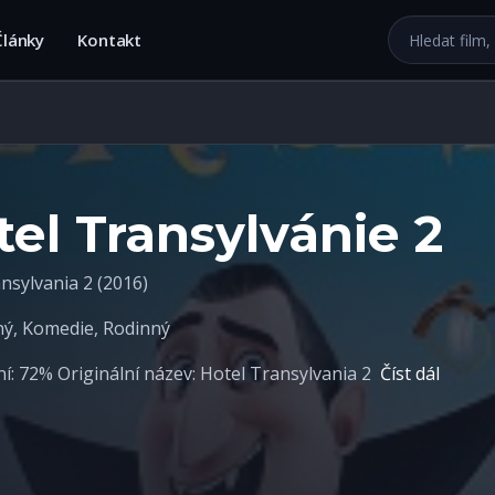
Hledat na we
Články
Kontakt
el Transylvánie 2
nsylvania 2 (2016)
ný
,
Komedie
,
Rodinný
: 72% Originální název: Hotel Transylvania 2
Číst dál