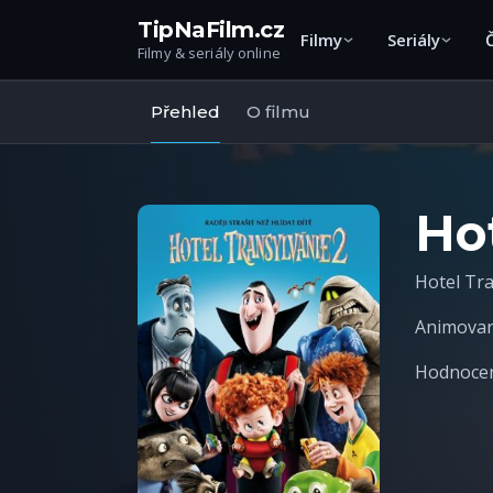
TipNaFilm.cz
Filmy
Seriály
Filmy & seriály online
Přehled
O filmu
Hot
Hotel Tra
Animova
Hodnocení