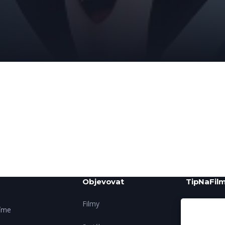
Objevovat
TipNaFilm
Filmy
O nás
šíme