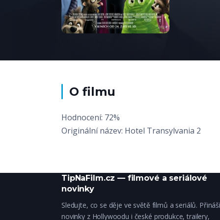
O filmu
Hodnocení: 72%
Originální název: Hotel Transylvania 2
TipNaFilm.cz — filmové a seriálové
novinky
Sledujte, co se děje ve světě filmů a seriálů. Přiná
novinky z Hollywoodu i české produkce, trailery,