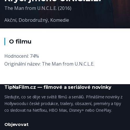
The Man from U.N.C.L.E. (2016)
Akční
,
Dobrodružný
,
Komedie
O filmu
Hodnocení: 74%
Originální název: The Man from U.N.C.L.E.
TipNaFilm.cz — filmové a seriálové novinky
Sledujte, co se děje ve světě filmů a seriálů. Přinášíme novinky z
Hollywoodu i české produkce, trailery, obsazení, premiéry a tipy
co sledovat na Netflixu, HBO Max, Disney+ nebo OnePlay.
Objevovat