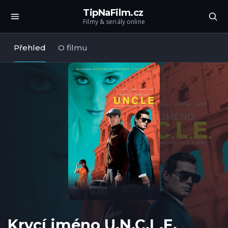
TipNaFilm.cz
Filmy & seriály online
Přehled
O filmu
Krycí jméno U.N.C.L.E.