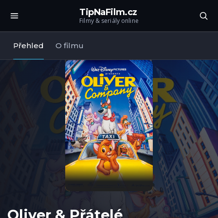
TipNaFilm.cz
Filmy & seriály online
Přehled
O filmu
Oliver & Přátelé