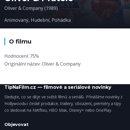
Oliver & Company (1989)
Animovaný
,
Hudební
,
Pohádka
O filmu
Hodnocení: 75%
Originální název: Oliver & Company
TipNaFilm.cz — filmové a seriálové novinky
Sledujte, co se děje ve světě filmů a seriálů. Přinášíme novinky z
Hollywoodu i české produkce, trailery, obsazení, premiéry a tipy
co sledovat na Netflixu, HBO Max, Disney+ nebo OnePlay.
Objevovat