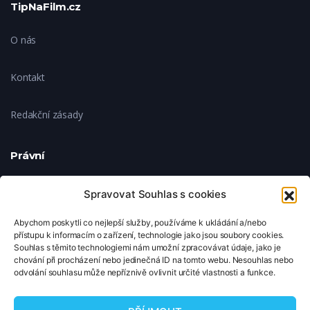
TipNaFilm.cz
O nás
Kontakt
Redakční zásady
Právní
Ochrana soukromí
Spravovat Souhlas s cookies
Abychom poskytli co nejlepší služby, používáme k ukládání a/nebo
Zásady cookies
přístupu k informacím o zařízení, technologie jako jsou soubory cookies.
Souhlas s těmito technologiemi nám umožní zpracovávat údaje, jako je
chování při procházení nebo jedinečná ID na tomto webu. Nesouhlas nebo
Nastavení cookies
odvolání souhlasu může nepříznivě ovlivnit určité vlastnosti a funkce.
© 2026 TipNaFilm.cz. Všechna práva vyhrazena.