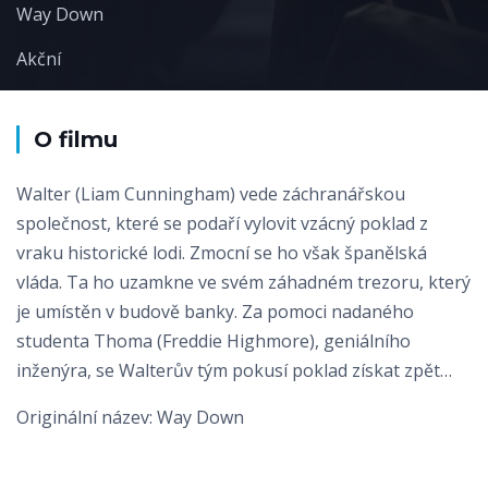
Way Down
Akční
O filmu
Walter (Liam Cunningham) vede záchranářskou
společnost, které se podaří vylovit vzácný poklad z
vraku historické lodi. Zmocní se ho však španělská
vláda. Ta ho uzamkne ve svém záhadném trezoru, který
je umístěn v budově banky. Za pomoci nadaného
studenta Thoma (Freddie Highmore), geniálního
inženýra, se Walterův tým pokusí poklad získat zpět…
Originální název: Way Down