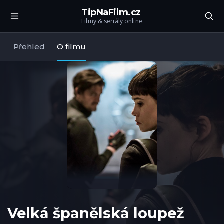
TipNaFilm.cz
Filmy & seriály online
Přehled
O filmu
Velká španělská loupež