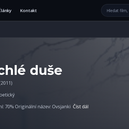
Hledat na we
Články
Kontakt
ichlé duše
(2011)
oetický
: 70% Originální název: Ovsjanki
Číst dál