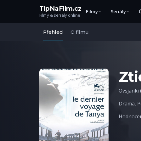
TipNaFilm.cz
Filmy
Seriály
Filmy & seriály online
Přehled
O filmu
Zt
Ovsjanki 
Drama
,
P
Hodnocení