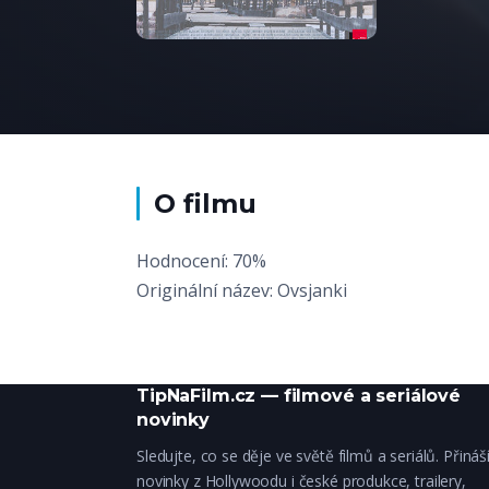
O filmu
Hodnocení: 70%
Originální název: Ovsjanki
TipNaFilm.cz — filmové a seriálové
novinky
Sledujte, co se děje ve světě filmů a seriálů. Přiná
novinky z Hollywoodu i české produkce, trailery,