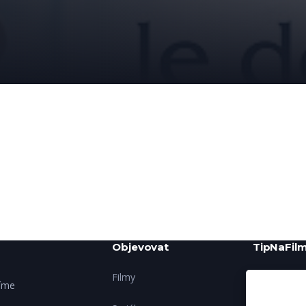
Objevovat
TipNaFilm
Filmy
O nás
šíme