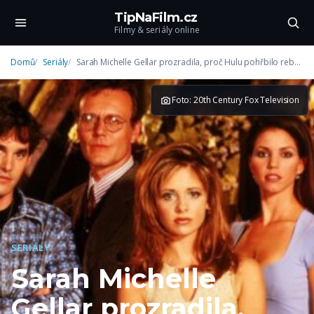
TipNaFilm.cz
Filmy & seriály online
Domů
Seriály
Sarah Michelle Gellar prozradila, proč Hulu pohřbilo reboot Buffy
Foto: 20th Century Fox Television
SERIÁLY
Sarah Michelle
Gellar prozradila,