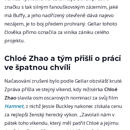
značku s tak silným fanouškovským zázemím, jaké
má Buffy, a jeho nadřízený otevřeně dává najevo
nezájem, je to boj předem prohraný. Gellar tohoto
člověka přímo označila za viníka zániku celého
projektu.
Chloé Zhao a tým přišli o práci
ve špatnou chvíli
Načasování zrušení bylo podle Gellar obzvlášť kruté.
Zpráva přišla ve stejný víkend, kdy režisérka
Chloé
Zhao
slavila osm oscarových nominací za svůj film
Hamnet
, z nichž Jessie Buckley nakonec získala cenu
za nejlepší ženský herecký výkon. „Zavolali nám v
pátek toho víkendu, který měl patřit Chloé a jejímu