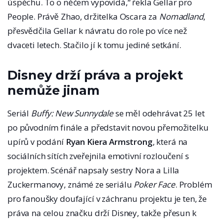
úspěchu. To o něčem vypovídá,“ řekla Gellar pro
People. Právě Zhao, držitelka Oscara za
Nomadland
,
přesvědčila Gellar k návratu do role po více než
dvaceti letech. Stačilo jí k tomu jediné setkání.
Disney drží práva a projekt
nemůže jinam
Seriál
Buffy: New Sunnydale
se měl odehrávat 25 let
po původním finále a představit novou přemožitelku
upírů v podání
Ryan Kiera Armstrong
, která na
sociálních sítích zveřejnila emotivní rozloučení s
projektem. Scénář napsaly sestry Nora a Lilla
Zuckermanovy, známé ze seriálu
Poker Face
. Problém
pro fanoušky doufající v záchranu projektu je ten, že
práva na celou značku drží Disney, takže přesun k