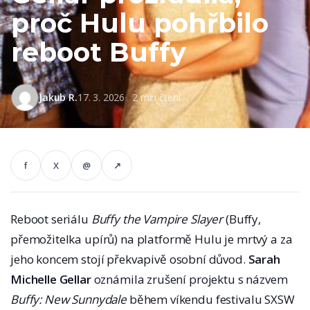
proč Hulu pohřbilo
reboot Buffy
Jakub R.
17. 3. 2026
2 min čtení
f
X
@
↗
Reboot seriálu
Buffy the Vampire Slayer
(Buffy,
přemožitelka upírů) na platformě Hulu je mrtvý a za
jeho koncem stojí překvapivě osobní důvod.
Sarah
Michelle Gellar
oznámila zrušení projektu s názvem
Buffy: New Sunnydale
během víkendu festivalu SXSW