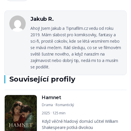
Jakub R.
Ahoj! Jsem Jakub a Tipnafilm.cz vedu od roku
2019. Mám slabost pro komiksovky, fantasy a
sci-fi, prostě cokoliv, kde se létá vesmírem nebo
se mává mečem. Rád sleduju, co se ve filmovém
světě šustne nového, a když narazím na
zajímavost nebo dobrý tip, nedá mi to a musím
se podělit.
Související profily
Hamnet
Drama
·
Romantický
2025 · 125 min
Když věčně hladový domácí učitel William
Shakespeare potká divokou