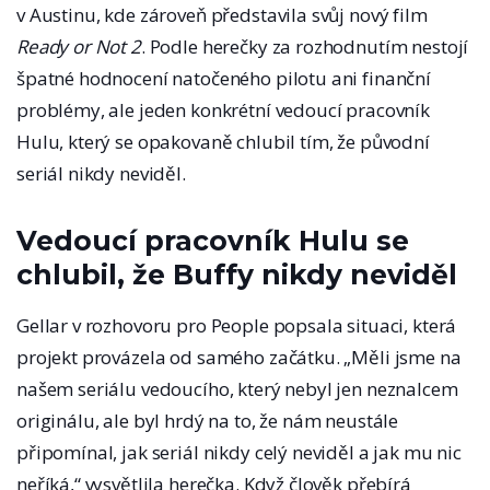
v Austinu, kde zároveň představila svůj nový film
Ready or Not 2
. Podle herečky za rozhodnutím nestojí
špatné hodnocení natočeného pilotu ani finanční
problémy, ale jeden konkrétní vedoucí pracovník
Hulu, který se opakovaně chlubil tím, že původní
seriál nikdy neviděl.
Vedoucí pracovník Hulu se
chlubil, že Buffy nikdy neviděl
Gellar v rozhovoru pro People popsala situaci, která
projekt provázela od samého začátku. „Měli jsme na
našem seriálu vedoucího, který nebyl jen neznalcem
originálu, ale byl hrdý na to, že nám neustále
připomínal, jak seriál nikdy celý neviděl a jak mu nic
neříká,“ vysvětlila herečka. Když člověk přebírá