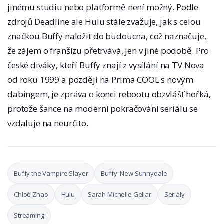
jinému studiu nebo platformě není možný. Podle
zdrojů Deadline ale Hulu stále zvažuje, jak s celou
značkou Buffy naložit do budoucna, což naznačuje,
že zájem o franšízu přetrvává, jen v jiné podobě. Pro
české diváky, kteří Buffy znají z vysílání na TV Nova
od roku 1999 a později na Prima COOL s novým
dabingem, je zpráva o konci rebootu obzvlášť hořká,
protože šance na moderní pokračování seriálu se
vzdaluje na neurčito.
Buffy the Vampire Slayer
Buffy: New Sunnydale
Chloé Zhao
Hulu
Sarah Michelle Gellar
Seriály
Streaming