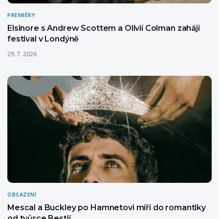
PREMIÉRY
Elsinore s Andrew Scottem a Olivií Colman zahájí
festival v Londýně
29. 7. 2026
OBSAZENÍ
Mescal a Buckley po Hamnetovi míří do romantiky
od tvůrce Bestií