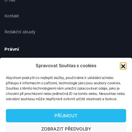
Kontakt
Redakční zásady
Právní
Ochrana soukromí
Spravovat Souhlas s cookies
Abychom poskytli co nejlepší služby, používáme k ukládání a/nebo
Zásady cookies
přístupu k informacím o zařízení, technologie jako jsou soubory cookies.
Souhlas s těmito technologiemi nám umožní zpracovávat údaje, jako je
chování při procházení nebo jedinečná ID na tomto webu. Nesouhlas nebo
Nastavení cookies
odvolání souhlasu může nepříznivě ovlivnit určité vlastnosti a funkce.
© 2026 TipNaFilm.cz. Všechna práva vyhrazena.
PŘÍJMOUT
Copyright © 2026 TipNaFilm.cz. Všechna práva vyhrazena.
ZOBRAZIT PŘEDVOLBY