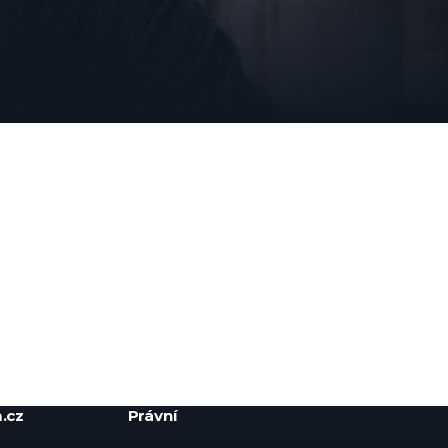
.cz
Právní