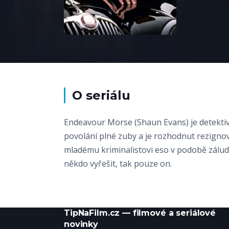
O seriálu
Endeavour Morse (Shaun Evans) je detekti
povolání plné zuby a je rozhodnut rezignov
mladému kriminalistovi eso v podobě záludn
někdo vyřešit, tak pouze on.
TipNaFilm.cz — filmové a seriálové
novinky