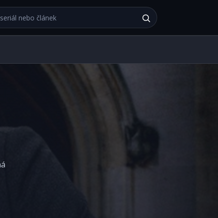
bu
má