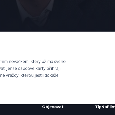
vním nováčkem, který už má svého
at. Jenže osudové karty přihrají
é vraždy, kterou jestli dokáže
Objevovat
TipNaFilm