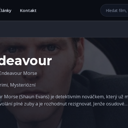
Hledat na we
Články
Kontakt
deavour
 Endeavour Morse
rimi
,
Mysteriózní
r Morse (Shaun Evans) je detektivním nováčkem, který už 
olání plné zuby a je rozhodnut rezignovat. Jenže osudové…