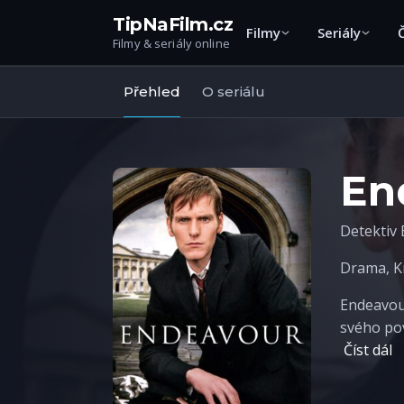
TipNaFilm.cz
Filmy
Seriály
Filmy & seriály online
Přehled
O seriálu
En
Detektiv
Drama
,
K
Endeavou
svého pov
Číst dál