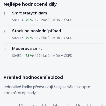
Nejlépe hodnocené díly
Smrt starých dam
1
S01E04
79 %
126 hlasů
IMDb + ČSFD
Stockiho poslední případ
2
S02E15
79 %
117 hlasů
IMDb + ČSFD
Moserova smrt
3
S04E04
78 %
169 hlasů
IMDb + ČSFD
Přehled hodnocení epizod
Jednotlivé řádky představují řady seriálu, sloupce
konkrétní epizody.
Hodnocení jednotlivých epizod po řadách, uvedené v procen
E1
E2
E3
E4
E5
E6
E7
E8