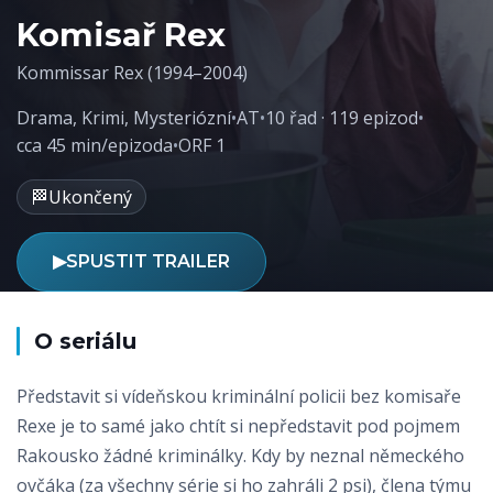
Komisař Rex
Kommissar Rex (1994–2004)
Drama
,
Krimi
,
Mysteriózní
•
AT
•
10 řad · 119 epizod
•
cca 45 min/epizoda
•
ORF 1
🏁
Ukončený
▶
SPUSTIT TRAILER
O seriálu
Představit si vídeňskou kriminální policii bez komisaře
Rexe je to samé jako chtít si nepředstavit pod pojmem
Rakousko žádné kriminálky. Kdy by neznal německého
ovčáka (za všechny série si ho zahráli 2 psi), člena týmu