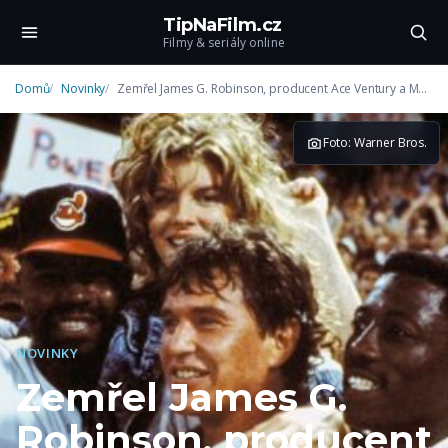
TipNaFilm.cz
Filmy & seriály online
Domů
Novinky
Zemřel James G. Robinson, producent Ace Ventury a Major League
Foto: Warner Bros.
NOVINKY
Zemřel James G.
Robinson, producent