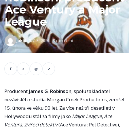
Ace Ventury a Major
League
Jakub R.
7. 3. 2026
3 min čtení
f
X
@
↗
Producent
James G. Robinson
, spoluzakladatel
nezávislého studia Morgan Creek Productions, zemřel
15. února ve věku 90 let. Za více než tři desetiletí v
Hollywoodu stál za filmy jako
Major League
,
Ace
Ventura: Zvířecí detektiv
(Ace Ventura: Pet Detective),