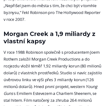
„Nepřišel jsem do města s tím, že chci být v tomhle
byznysu,“ řekl Robinson pro The Hollywood Reporter
v roce 2007.
Morgan Creek a 1,9 miliardy z
vlastní kapsy
V roce 1988 Robinson společně s producentem Joem
Rothem založil Morgan Creek Productions a do
rozjezdu vložil téměř 1,92 miliardy korun (80 milionů
dolarů) z vlastních prostředků. Studio si navíc zajistilo
úvěrovou linku ve výši přes 3 miliardy korun (126
milionů dolarů). Hned první projekt, western
Young
Guns
s Emiliem Estevezem a Charliem Sheenem, se
stal hitem. Film natočený za zhruba 264 milionů