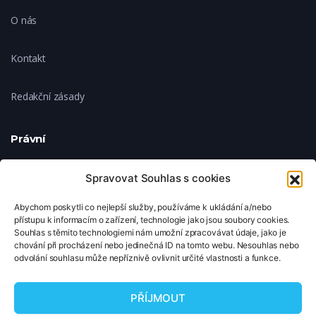
O nás
Kontakt
Redakční zásady
Právní
Ochrana soukromí
Spravovat Souhlas s cookies
Abychom poskytli co nejlepší služby, používáme k ukládání a/nebo
Zásady cookies
přístupu k informacím o zařízení, technologie jako jsou soubory cookies.
Souhlas s těmito technologiemi nám umožní zpracovávat údaje, jako je
chování při procházení nebo jedinečná ID na tomto webu. Nesouhlas nebo
Nastavení cookies
odvolání souhlasu může nepříznivě ovlivnit určité vlastnosti a funkce.
© 2026 TipNaFilm.cz. Všechna práva vyhrazena.
PŘÍJMOUT