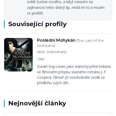
světě šustne nového, a když narazím na
zajímavost nebo dobrý tip, nedá mi to a musím
se podělit.
Související profily
Poslední Mohykán
(The Last of the
Mohicans)
Akční
·
Dobrodružný
1993
Daniel Day-Lewis jako statečný přítel Indiánů
ve filmovém přepisu slavného románu J. F.
Coopera. Filmaři již mnohokráte zvolili za
předlohu svých děl…
Nejnovější články