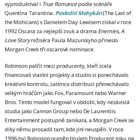
vyprodukoval i
True Romance
podle scénáře
Quentina Tarantina.
Poslední Mohykán
(The Last of
the Mohicans) s Danielem Day-Lewisem získal v roce
1992 Oscara za nejlepší zvuk a drama
Enemies, A
Love Story
režiséra Paula Mazurskyho přineslo
Morgan Creek tři oscarové nominace.
Robinson patřil mezi producenty, kteří zcela
financovali vlastní projekty a studio si ponechávalo
kreativní kontrolu, zatímco distribuci přenechávalo
velkým hráčům jako Fox, Paramount nebo Warner
Bros. Tento model fungoval v období, kdy nezávislá
studia jako Cannon Group nebo De Laurentiis
Entertainment postupně zanikala, a Morgan Creek se
díky němu prosadil tam, kde jiní neuspěli. V roce
1996 byl Robinson oceněn titulem Producent roku na