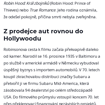
Robin Hood: Král zbojníků
(Robin Hood: Prince of
Thieves) nebo
True Romance
. Jeho rodina oznámila,
že odešel pokojně, příčina smrti nebyla zveřejněna.
Z prodejce aut rovnou do
Hollywoodu
Robinsonova cesta k filmu začala překvapivě daleko
od kamer. Narodil se 16. prosince 1935 v Baltimoru a
po službě v americké armádě v Německu vybudoval
úspěšný byznys s importem automobilů. V 70. letech
koupil zkrachovalou distribuci značky Subaru a
přetvořil ji ve firmu Subaru Mid-America, která
zásobovala 94 dealerství po celém středozápadě
USA. Do filmového průmyslu vstoupil koncem 70. let
přes překlenovací financování nezávislých projektů.