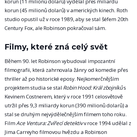
korun (11 milionů dolarů) vydělal přes miliardu
korun (45 milionů dolarů) v amerických kinech. Roth
studio opustil už v roce 1989, aby se stal šéfem 20th
Century Fox, ale Robinson pokračoval sám.
Filmy, které zná celý svět
Během 90. let Robinson vybudoval impozantní
filmografii, která zahrnovala žánry od komedie přes
thriller až po historické eposy. Nejkomerčnějším
projektem studia se stal
Robin Hood: Král zbojníků
s
Kevinem Costnerem, který v roce 1991 celosvětově
utržil přes 9,3 miliardy korun (390 milionů dolarů) a
stal se druhým nejvýdělečnějším filmem toho roku.
Film
Ace Ventura: Zvířecí detektiv
v roce 1994 udělal z
Jima Carreyho filmovou hvězdu a Robinson