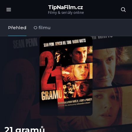
TipNaFilm.cz
Filmy & seriály online
Přehled
O filmu
21 gramů