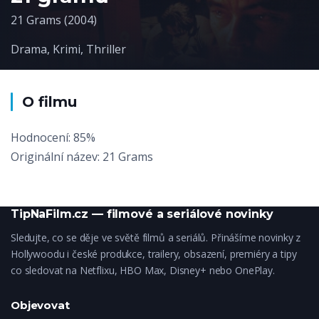
21 Grams (2004)
Drama
,
Krimi
,
Thriller
O filmu
Hodnocení: 85%
Originální název: 21 Grams
TipNaFilm.cz — filmové a seriálové novinky
Sledujte, co se děje ve světě filmů a seriálů. Přinášíme novinky z
Hollywoodu i české produkce, trailery, obsazení, premiéry a tipy
co sledovat na Netflixu, HBO Max, Disney+ nebo OnePlay.
Objevovat