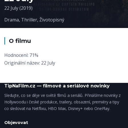
22 July (2019)
Drama
,
Thriller
,
Životopisný
O filmu
Hodnocení: 71%
Originální název: 22 July
TipNaFilm.cz — filmové a seriálové novinky
Sledujte, co se děje ve světě filmů a seriálů. Přinášíme novinky z
Hollywoodu i české produkce, trailery, obsazení, premiéry a tipy
co sledovat na Netflixu, HBO Max, Disney+ nebo OnePlay.
Objevovat