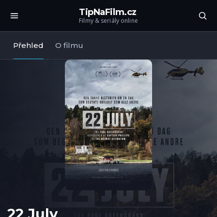
TipNaFilm.cz
Filmy & seriály online
Přehled
O filmu
22 July