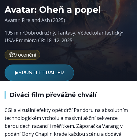
Avatar: Oheň a popel
Avatar: Fire and Ash (2025)
195 min
•
Dobrodružný
,
Fantasy
,
Vědeckofantastický
•
USA
•
Premiéra ČR: 18. 12. 2025
🏆
9 ocenění
▶
SPUSTIT TRAILER
Diváci film převážně chválí
CGI a vizuální efekty opět drží Pandoru na absolutním
technologickém vrcholu a masivní akční sekvence
berou dech razancí i měřítkem. Záporačka Varang v
podání Oony Chaplin krade každou scénu a dodává