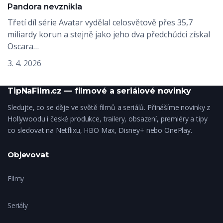
Pandora nevznikla
Třetí díl série Avatar vydělal celosvětově přes 35,7
miliardy korun a stejně jako jeho dva předchůdci získal
Oscara…
3. 4. 2026
TipNaFilm.cz — filmové a seriálové novinky
Sledujte, co se děje ve světě filmů a seriálů. Přinášíme novinky z
Hollywoodu i české produkce, trailery, obsazení, premiéry a tipy
co sledovat na Netflixu, HBO Max, Disney+ nebo OnePlay.
Objevovat
Filmy
Seriály