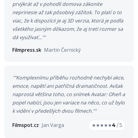
prvýkrát až v pohodlí domova zákonite
neprinesie až tak pôsobivý zážitok. To platí o to
viac, že k dispozícii je aj 3D verzia, ktorá je podľa
všetkého jasným dôkazom, že aj tretí rozmer sa
dá využívať…"
Filmpress.sk
Martin Černický
"Komplexnímu příběhu rozhodně nechybí akce,
emoce, napětí ani patřičná dramatičnost. Avšak
naprostá většina toho, co snímek Avatar: Oheň a
popel nabízí, jsou jen variace na něco, co už bylo
k vidění v předešlých dvou filmech."
Filmspot.cz
Jan Varga
★
★
★
★
★
4
/ 5