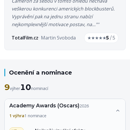
Cameron za sebou v tomto ohledu nechává
veškerou konkurenci amerických blockbusterů.
Vyprávění pak na jednu stranu nabízí
nejkomplexnější motivace postav, na…"
TotalFilm.cz
Martin Svoboda
★
★
★
★
★
5
/ 5
Ocenění a nominace
9
10
výher
nominací
Academy Awards (Oscars)
2026
1 výhra
1 nominace