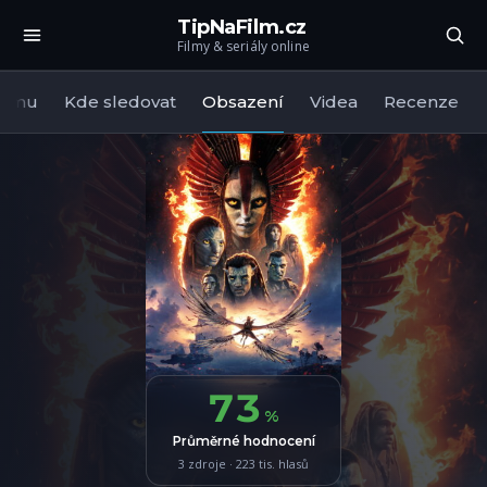
TipNaFilm.cz
Filmy & seriály online
filmu
Kde sledovat
Obsazení
Videa
Recenze
73
%
Průměrné hodnocení
3 zdroje · 223 tis. hlasů