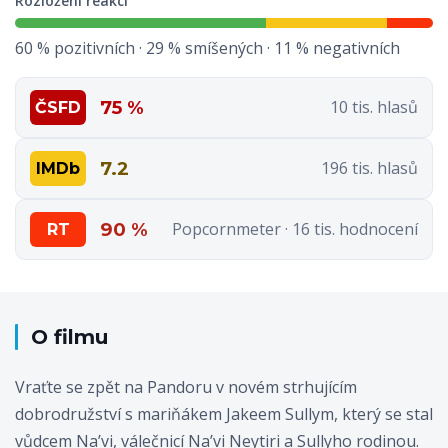
Rozložení reakcí
60 % pozitivních · 29 % smíšených · 11 % negativních
75 %
10 tis. hlasů
ČSFD
7.2
196 tis. hlasů
IMDb
90 %
Popcornmeter · 16 tis. hodnocení
RT
O filmu
Vraťte se zpět na Pandoru v novém strhujícím
dobrodružství s mariňákem Jakeem Sullym, který se stal
vůdcem Na’vi, válečnicí Na’vi Neytiri a Sullyho rodinou.