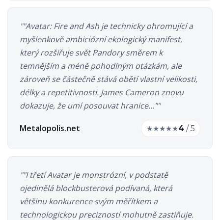
"Avatar: Fire and Ash je technicky ohromující a
myšlenkově ambiciózní ekologický manifest,
který rozšiřuje svět Pandory směrem k
temnějším a méně pohodlným otázkám, ale
zároveň se částečně stává obětí vlastní velikosti,
délky a repetitivnosti. James Cameron znovu
dokazuje, že umí posouvat hranice…"
Metalopolis.net
★
★
★
★
★
4
/ 5
"I třetí Avatar je monstrózní, v podstatě
ojedinělá blockbusterová podívaná, která
většinu konkurence svým měřítkem a
technologickou precizností mohutně zastiňuje.