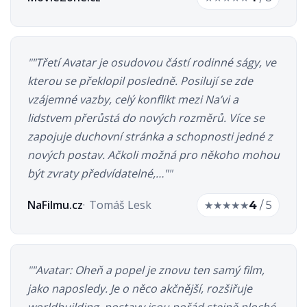
"Třetí Avatar je osudovou částí rodinné ságy, ve
kterou se překlopil posledně. Posilují se zde
vzájemné vazby, celý konflikt mezi Na’vi a
lidstvem přerůstá do nových rozměrů. Více se
zapojuje duchovní stránka a schopnosti jedné z
nových postav. Ačkoli možná pro někoho mohou
být zvraty předvídatelné,…"
NaFilmu.cz
Tomáš Lesk
★
★
★
★
★
4
/ 5
"Avatar: Oheň a popel je znovu ten samý film,
jako naposledy. Je o něco akčnější, rozšiřuje
worldbuilding, postavy jsou pořád stejně ploché,