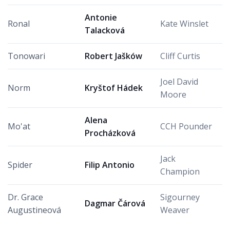
Antonie
Ronal
Kate Winslet
Talacková
Tonowari
Robert Jašków
Cliff Curtis
Joel David
Norm
Kryštof Hádek
Moore
Alena
Mo'at
CCH Pounder
Procházková
Jack
Spider
Filip Antonio
Champion
Dr. Grace
Sigourney
Dagmar Čárová
Augustineová
Weaver