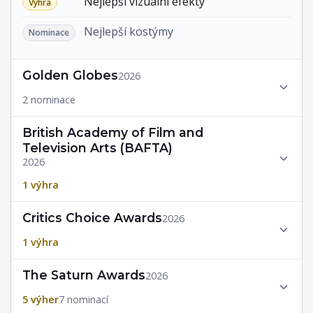
Nejlepší vizuální efekty
Výhra
Nejlepší kostýmy
Nominace
Golden Globes
2026
2 nominace
British Academy of Film and
Television Arts (BAFTA)
2026
1 výhra
Critics Choice Awards
2026
1 výhra
The Saturn Awards
2026
5 výher
7 nominací