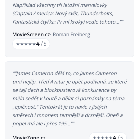
Například všechny tři letošní marvelovky
(Captain America: Nový svět, Thunderbolts,
Fantastická čtyřka: První kroky) vedle tohoto…"
MovieScreen.cz
Roman Freiberg
★
★
★
★
★
4
/ 5
"James Cameron dělá to, co James Cameron
umí nejlíp. Třetí Avatar je opět podívaná, ze které
se tají dech a blockbusterová konkurence by
měla sedět v koutě a dělat si poznámky na téma
„epičnost.“ Tentokrát je to navíc v jistých
směrech i mnohem temnější a drsnější. Oheň a
popel má ale i přes 195…"
MovieZone.cz
★
★
★
★
★
4
/ 5