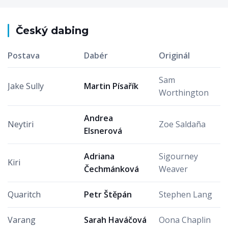
Český dabing
Postava
Dabér
Originál
Sam
Jake Sully
Martin Písařík
Worthington
Andrea
Neytiri
Zoe Saldaña
Elsnerová
Adriana
Sigourney
Kiri
Čechmánková
Weaver
Quaritch
Petr Štěpán
Stephen Lang
Varang
Sarah Haváčová
Oona Chaplin