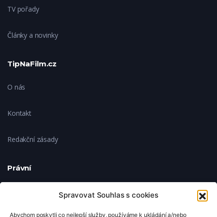
TV pořady
Články a novinky
TipNaFilm.cz
O nás
Kontakt
Redakční zásady
Právní
Ochrana soukromí
Spravovat Souhlas s cookies
Abychom poskytli co nejlepší služby, používáme k ukládání a/nebo