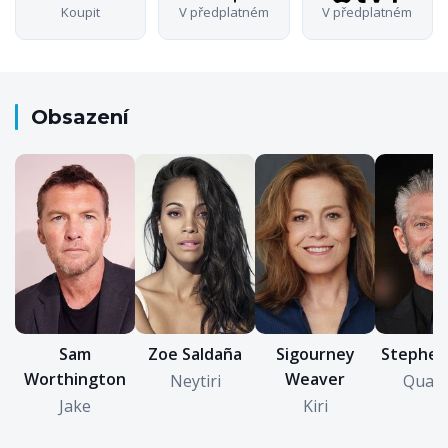
Koupit
V předplatném
V předplatném
Obsazení
Sigourney
Sam
Zoe Saldaña
Stephen
Weaver
Worthington
Neytiri
Quari
Kiri
Jake