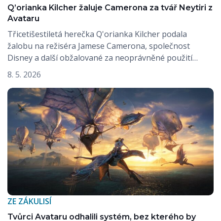
Q’orianka Kilcher žaluje Camerona za tvář Neytiri z
Avataru
Třicetišestiletá herečka Q'orianka Kilcher podala
žalobu na režiséra Jamese Camerona, společnost
Disney a další obžalované za neoprávněné použití…
8. 5. 2026
ZE ZÁKULISÍ
Tvůrci Avataru odhalili systém, bez kterého by