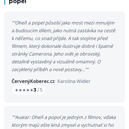
popel
"Oheň a popel působí jako most mezi minulým
a budoucím dílem, jako nutná zastávka na cestě
k něčemu, co snad přijde. A tak stojíme před
filmem, který dokonale ilustruje dobré i špatné
stránky Camerona. Jeho svět je obrovský,
detailně vystavěný a vizuálně omamný. O
zacyklený příběh a nové postavy…"
ČervenýKoberec.cz
Karolina Widler
★
★
★
★
★
3
/ 5
"Avatar: Oheň a popol je jedným z filmov, vďaka
ktorým majú ešte kiná zmysel a vychutnať si ho