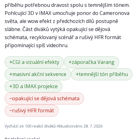
příběhu potřebnou dravost spolu s temnějším tónem.
Pohlcující 3D v IMAX umocňuje ponor do Cameronova
světa, ale wow efekt z předchozích dílů postupně
slábne. Část diváků vytýká opakující se dějová
schémata, recyklovaný scénář a rušivý HFR formát
připomínající spíš videohru.
CGI a vizuální efekty
záporačka Varang
masivní akční sekvence
temnější tón příběhu
3D a IMAX projekce
opakující se dějová schémata
rušivý HFR formát
Vychází ze 100 reakcí diváků
·
Aktualizováno
28. 7. 2026