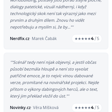
dialogy patetické, vizuál nádherný, i když
technologický skok není tak výrazný jako mezi
prvním a druhým dílem. Znovu ho vidět
nepotřebuju a myslím si, že by…"
Nerdfix.cz
Marek Čabák
★
★
★
★
★
4
/ 5
"Scénář tedy není nijak objevný, a jestli občas
působí bezmála hloupě a není sto vyvolat
patřičné emoce, je to nejvíc vinou dabované
verze, promítané na novinářské projekci. Nejde
přitom o výkony dabingových herců, ale o text,
který jim překlad vložil do úst."
Novinky.cz
Věra Míšková
★
★
★
★
★
4
/ 5