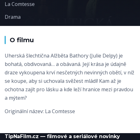
La Comtesse
Drama
O filmu
Uherská šlechtična Alžběta Bathory (Julie Delpy) je
bohatá, obdivovaná… a obávaná. Její krása je údajně
draze vykoupena krví nesčetných nevinných obětí, v níž
se koupe, aby si uchovala svěžest mládí! Kam až je
ochotna zajít pro lásku a kde leží hranice mezi pravdou
a mýtem?
Originální název: La Comtesse
TipNaFilm.cz — filmové a seriálové novinky