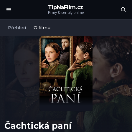
TipNaFilm.cz
Filmy & seriály online
Přehled
O filmu
Čachtická paní