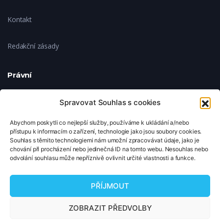
Kontakt
Redakční zásady
Právní
Ochrana soukromí
Spravovat Souhlas s cookies
Abychom poskytli co nejlepší služby, používáme k ukládání a/nebo
Zásady cookies
přístupu k informacím o zařízení, technologie jako jsou soubory cookies.
Souhlas s těmito technologiemi nám umožní zpracovávat údaje, jako je
chování při procházení nebo jedinečná ID na tomto webu. Nesouhlas nebo
Nastavení cookies
odvolání souhlasu může nepříznivě ovlivnit určité vlastnosti a funkce.
© 2026 TipNaFilm.cz. Všechna práva vyhrazena.
PŘÍJMOUT
Copyright © 2026 TipNaFilm.cz. Všechna práva vyhrazena.
ZOBRAZIT PŘEDVOLBY