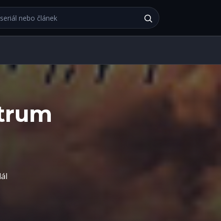
bu
strum
dál