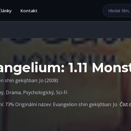
Hledat na we
Články
Kontakt
angelium: 1.11 Mon
n shin gekijōban: Jo (2008)
ný
,
Drama
,
Psychologický
,
Sci-Fi
: 73% Originální název: Evangelion shin gekijōban: Jo
Číst 