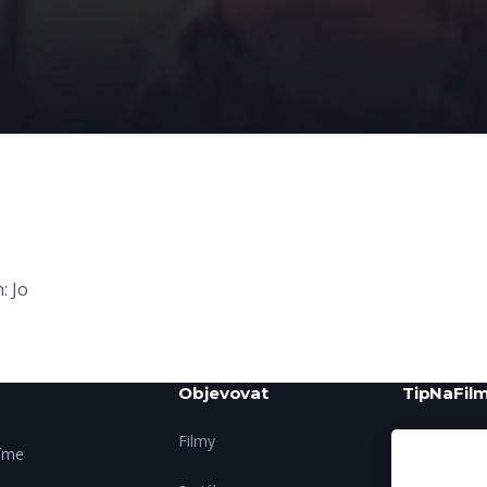
: Jo
Objevovat
TipNaFilm
Filmy
O nás
šíme