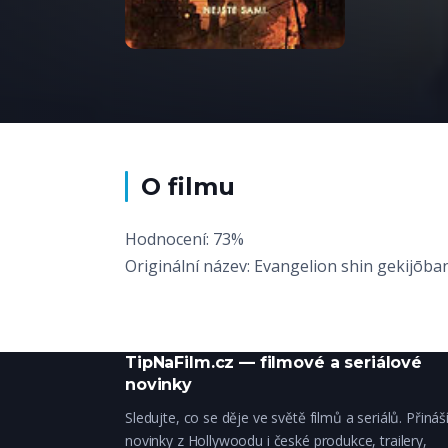
O filmu
Hodnocení: 73%
Originální název: Evangelion shin gekijōban
TipNaFilm.cz — filmové a seriálové
novinky
Sledujte, co se děje ve světě filmů a seriálů. Přiná
novinky z Hollywoodu i české produkce, trailery,