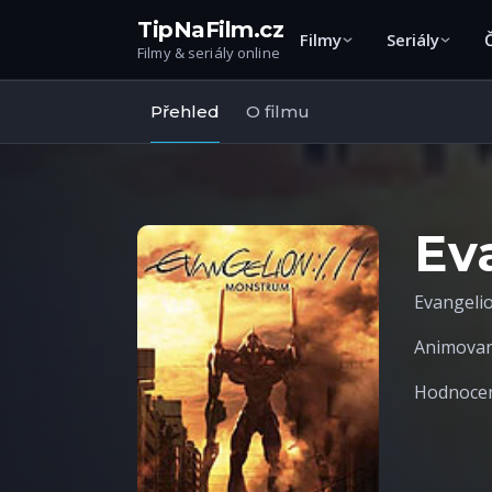
TipNaFilm.cz
Filmy
Seriály
Filmy & seriály online
Přehled
O filmu
Ev
Evangelio
Animova
Hodnocení