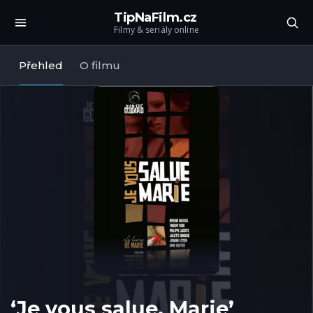
TipNaFilm.cz
Filmy & seriály online
Přehled
O filmu
‘Je vous salue, Marie’