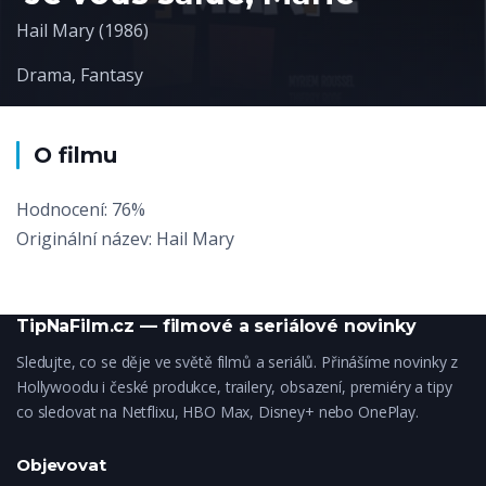
Hail Mary (1986)
Drama
,
Fantasy
O filmu
Hodnocení: 76%
Originální název: Hail Mary
TipNaFilm.cz — filmové a seriálové novinky
Sledujte, co se děje ve světě filmů a seriálů. Přinášíme novinky z
Hollywoodu i české produkce, trailery, obsazení, premiéry a tipy
co sledovat na Netflixu, HBO Max, Disney+ nebo OnePlay.
Objevovat