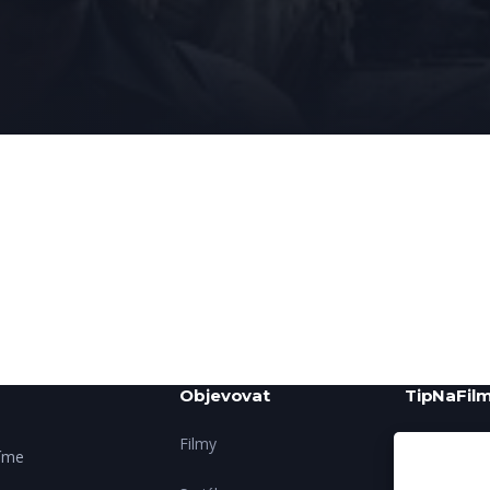
Objevovat
TipNaFilm
Filmy
O nás
šíme