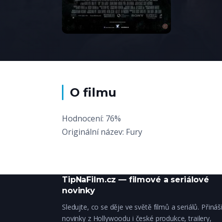
O filmu
Hodnocení: 76%
Originální název: Fury
TipNaFilm.cz — filmové a seriálové
novinky
Sledujte, co se děje ve světě filmů a seriálů. Přiná
novinky z Hollywoodu i české produkce, trailery,