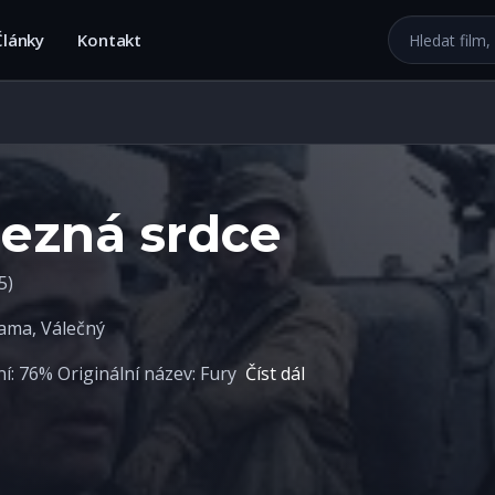
Hledat na we
Články
Kontakt
lezná srdce
5)
ama
,
Válečný
: 76% Originální název: Fury
Číst dál