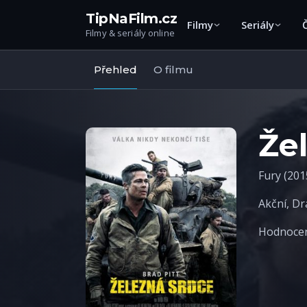
TipNaFilm.cz
Filmy
Seriály
Filmy & seriály online
Přehled
O filmu
Že
Fury (201
Akční
,
Dr
Hodnocení