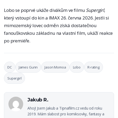
Lobo se poprvé ukáže divákům ve filmu
Supergirl
,
který vstoupí do kin a IMAX 26. června 2026. Jestli si
mimozemský lovec odměn získá dostatečnou
fanouškovskou základnu na vlastní film, ukáží reakce
po premiéře.
DC
James Gunn
Jason Momoa
Lobo
R-rating
Supergirl
Jakub R.
Ahoj! Jsem Jakub a Tipnafilm.cz vedu od roku
2019. Mám slabost pro komiksovky, fantasy a