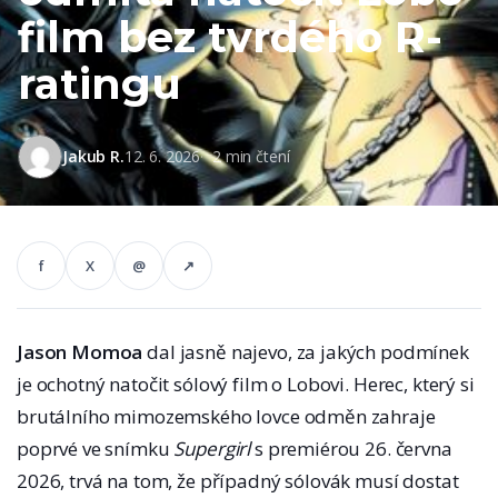
film bez tvrdého R-
ratingu
Jakub R.
12. 6. 2026
2 min čtení
f
X
@
↗
Jason Momoa
dal jasně najevo, za jakých podmínek
je ochotný natočit sólový film o Lobovi. Herec, který si
brutálního mimozemského lovce odměn zahraje
poprvé ve snímku
Supergirl
s premiérou 26. června
2026, trvá na tom, že případný sólovák musí dostat