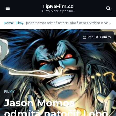
TipNaFilm.cz
Filmy & seriály online
Domů
Filmy
Jason Momoa odmítá natočit Lobo film bez tvrdého R-ratingu
Foto: DC Comics
FILMY
Jason Momoa
odmítá natočit Lobo