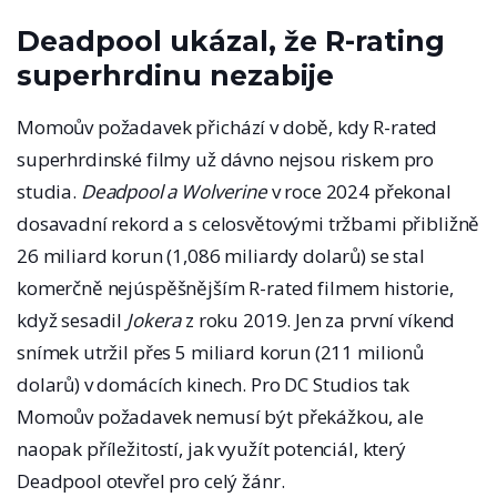
Deadpool ukázal, že R-rating
superhrdinu nezabije
Momoův požadavek přichází v době, kdy R-rated
superhrdinské filmy už dávno nejsou riskem pro
studia.
Deadpool a Wolverine
v roce 2024 překonal
dosavadní rekord a s celosvětovými tržbami přibližně
26 miliard korun (1,086 miliardy dolarů) se stal
komerčně nejúspěšnějším R-rated filmem historie,
když sesadil
Jokera
z roku 2019. Jen za první víkend
snímek utržil přes 5 miliard korun (211 milionů
dolarů) v domácích kinech. Pro DC Studios tak
Momoův požadavek nemusí být překážkou, ale
naopak příležitostí, jak využít potenciál, který
Deadpool otevřel pro celý žánr.