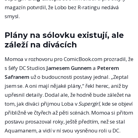
magazín potvrdil, že Lobo bez R-ratingu nedává
smysl.
Plány na sólovku existují, ale
záleží na divácích
Momoa v rozhovoru pro ComicBook.com prozradil, že
s šéfy DC Studios
Jamesem Gunnem
a
Peterem
Safranem
už o budoucnosti postavy jednal. „Zeptal
jsem se. A oni mají nějaké plány,“ řekl herec, aniž by
upřesnil detaily. Dodal ale, že hodně bude záležet na
tom, jak diváci přijmou Loba v
Supergirl
, kde se objeví
přibližně ve čtyřech až pěti scénách. Momoa si přitom
postavu prosazoval roky, ještě předtím, než se stal
Aquamanem, a vidí v ní svou vysněnou roli u DC.