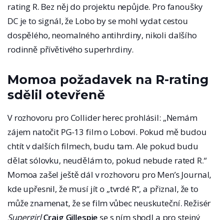
rating R. Bez něj do projektu nepůjde. Pro fanoušky
DC je to signál, že Lobo by se mohl vydat cestou
dospělého, neomalného antihrdiny, nikoli dalšího
rodinně přívětivého superhrdiny.
Momoa požadavek na R-rating
sdělil otevřeně
V rozhovoru pro Collider herec prohlásil: „Nemám
zájem natočit PG-13 film o Lobovi. Pokud mě budou
chtít v dalších filmech, budu tam. Ale pokud budu
dělat sólovku, neudělám to, pokud nebude rated R.“
Momoa zašel ještě dál v rozhovoru pro Men’s Journal,
kde upřesnil, že musí jít o „tvrdé R“, a přiznal, že to
může znamenat, že se film vůbec neuskuteční. Režisér
Supergirl
Craig Gillespie
se s ním shodl a pro stejný