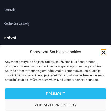
Kontakt
Redakční zásady
Právní
Ochrana soukromí
Spravovat Souhlas s cookies
Abychom poskytli co nejlepší služby, používáme k ukládání a/nebo
Zásady cookies
přístupu k informacím o zařízení, technologie jako jsou soubory cookies.
Souhlas s těmito technologiemi nám umožní zpracovávat údaje, jako je
chování při procházení nebo jedinečná ID na tomto webu. Nesouhlas nebo
Nastavení cookies
odvolání souhlasu může nepříznivě ovlivnit určité vlastnosti a funkce.
© 2026 TipNaFilm.cz. Všechna práva vyhrazena.
PŘÍJMOUT
Copyright © 2026 TipNaFilm.cz. Všechna práva vyhrazena.
ZOBRAZIT PŘEDVOLBY