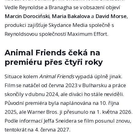
Vedle Reynoldse a Branagha se v obsazení objeví
Marcin Dorociński
,
Maria Bakalova
a
David Morse
,
produkci zajišťuje Skydance Media společně s
Reynoldsovou společností Maximum Effort.
Animal Friends čeká na
premiéru přes čtyři roky
Situace kolem
Animal Friends
vypadá úplně jinak.
Film se natáčel od června 2023 v Bulharsku a práce
skončily v dubnu 2024, ale diváci ho stále neviděli.
Původní premiéra byla naplánována na 10. října
2025, ale Warner Bros. ji přesunulo na 1. května 2026.
Podle informací Jeffa Sneidera se film posunul znovu,
tentokrát na 4. června 2027.