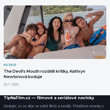
RECENZE
The Devil’s Mouth rozdělil kritiky, Kathryn
Newtonová boduje
30. 7. 2026
TipNaFilm.cz — filmové a seriálové novinky
Sledujte, co se děje ve světě filmů a seriálů. Přinášíme novinky z