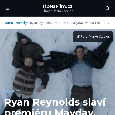
TipNaFilm.cz
Filmy & seriály online
Domů
Novinky
Ryan Reynolds slaví premiéru Mayday, Animal Friends znovu odložen
Foto: Marvel Studios
NOVINKY
Ryan Reynolds slaví
premiéru Mayday,