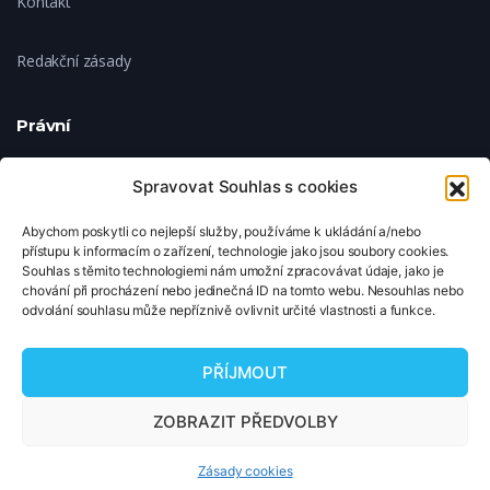
Kontakt
Redakční zásady
Právní
Ochrana soukromí
Spravovat Souhlas s cookies
Abychom poskytli co nejlepší služby, používáme k ukládání a/nebo
Zásady cookies
přístupu k informacím o zařízení, technologie jako jsou soubory cookies.
Souhlas s těmito technologiemi nám umožní zpracovávat údaje, jako je
chování při procházení nebo jedinečná ID na tomto webu. Nesouhlas nebo
Nastavení cookies
odvolání souhlasu může nepříznivě ovlivnit určité vlastnosti a funkce.
© 2026 TipNaFilm.cz. Všechna práva vyhrazena.
PŘÍJMOUT
Copyright © 2026 TipNaFilm.cz. Všechna práva vyhrazena.
ZOBRAZIT PŘEDVOLBY
Zásady cookies