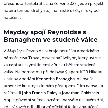
přesunuta, tentokrát až na červen 2027. Jeden projekt
nabírá tempo, druhý stojí na místě už čtyři roky od
natáčení.
Mayday spojí Reynoldse s
Branaghem ve studené válce
V
Mayday
si Reynolds zahraje poručíka amerického
námořnictva Troye „Assassina“ Kellyho, který uvízne
za nepřátelskými liniemi v Rusku během studené
války. Na pomoc mu přijde bývalý agent KGB Nikolaj
Ustinov v podání
Kennetha Branagha
, milovník
americké kultury s drsným přístupem. Film napsali a
režírovali
John Francis Daley
a
Jonathan Goldstein
.
Apple původní snímek oznámil na svém tiskovém dni,
kde zároveň odhalil první oficiální fotku z natáčení.