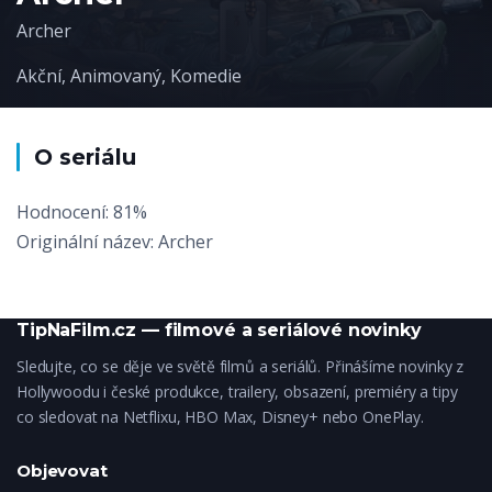
Archer
Akční
,
Animovaný
,
Komedie
O seriálu
Hodnocení: 81%
Originální název: Archer
TipNaFilm.cz — filmové a seriálové novinky
Sledujte, co se děje ve světě filmů a seriálů. Přinášíme novinky z
Hollywoodu i české produkce, trailery, obsazení, premiéry a tipy
co sledovat na Netflixu, HBO Max, Disney+ nebo OnePlay.
Objevovat