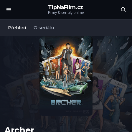
TipNaFilm.cz
Filmy & seriály online
Přehled
O seriálu
Archer