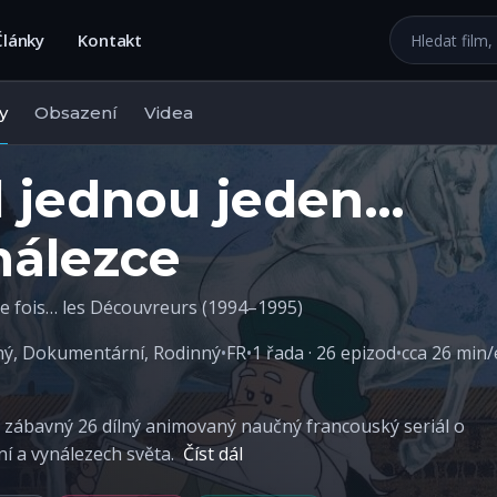
Hledat na we
Články
Kontakt
y
Obsazení
Videa
l jednou jeden…
nálezce
une fois… les Découvreurs (1994–1995)
ný
,
Dokumentární
,
Rodinný
•
FR
•
1 řada · 26 epizod
•
cca 26 min
 zábavný 26 dílný animovaný naučný francouský seriál o
í a vynálezech světa.
Číst dál