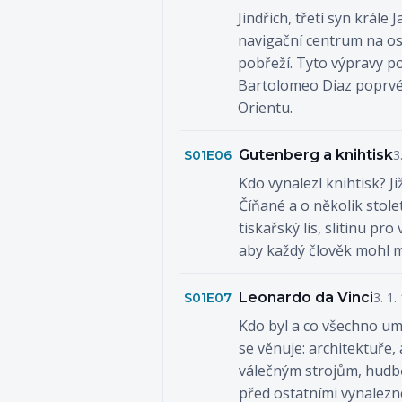
Jindřich, třetí syn král
navigační centrum na os
pobřeží. Tyto výpravy p
Bartolomeo Diaz poprvé n
Orientu.
Gutenberg a knihtisk
3
S01E06
Kdo vynalezl knihtisk? Ji
Číňané a o několik stole
tiskařský lis, slitinu p
aby každý člověk mohl m
Leonardo da Vinci
3. 1.
S01E07
Kdo byl a co všechno um
se věnuje: architektuře,
válečným strojům, hudbě 
před ostatními vynalezne