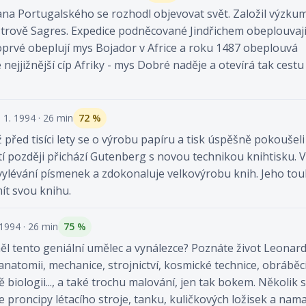
e Jana Portugalského se rozhodl objevovat svět. Založil výzku
trově Sagres. Expedice podněcované Jindřichem obeplouvají
oprvé obeplují mys Bojador v Africe a roku 1487 obeplouvá
ejjižnější cíp Afriky - mys Dobré naděje a otevírá tak cestu
. 1. 1994 · 26 min
72 %
ž před tisíci lety se o výrobu papíru a tisk úspěšně pokoušeli
tí později přichází Gutenberg s novou technikou knihtisku. 
ro vylévání písmenek a zdokonaluje velkovýrobu knih. Jeho tou
ít svou knihu.
 1994 · 26 min
75 %
ěl tento geniální umělec a vynálezce? Poznáte život Leonard
 anatomii, mechanice, strojnictví, kosmické technice, obráběc
biologii..., a také trochu malování, jen tak bokem. Několik s
 proncipy létacího stroje, tanku, kuličkových ložisek a nama