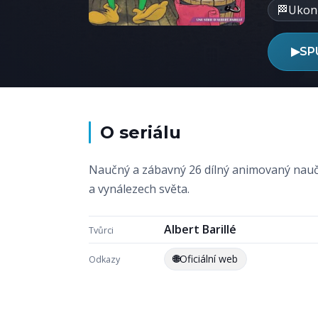
🏁
Ukon
▶
SP
O seriálu
Naučný a zábavný 26 dílný animovaný nauč
a vynálezech světa.
Albert Barillé
Tvůrci
🌐
Oficiální web
Odkazy