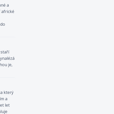
mné a
 africké
 do
 staří
Vynalézá
hou je,
a který
ím a
et let
luje