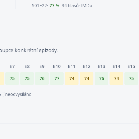
S01E22
77 %
34 hlasů
IMDb
sloupce konkrétní epizody.
E7
E8
E9
E10
E11
E12
E13
E14
E15
vedené v procentech. Řádky jsou řady, sloupce čísla epizod,
75
75
76
77
74
74
76
74
75
%
neodvysíláno