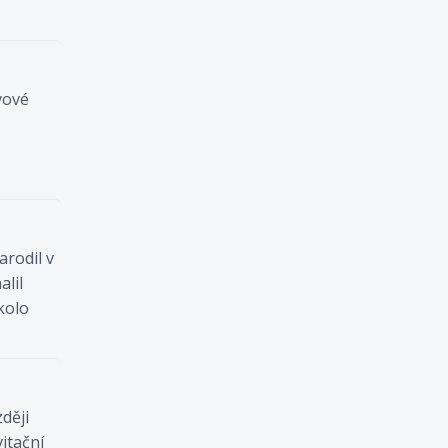
vové
arodil v
alil
kolo
ději
itační