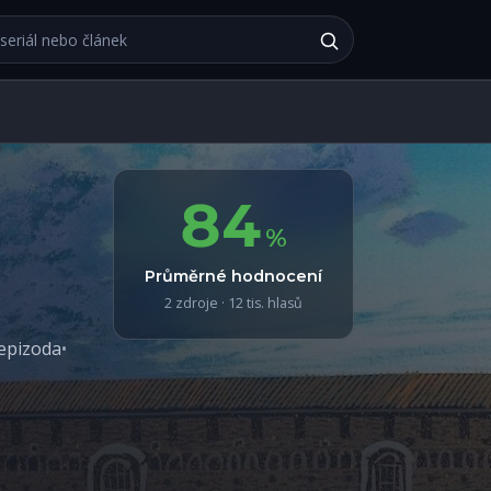
bu
84
%
Průměrné hodnocení
2 zdroje · 12 tis. hlasů
/epizoda
•