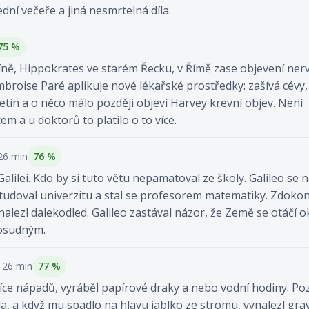
dní večeře a jiná nesmrtelná díla.
75 %
ně, Hippokrates ve starém Řecku, v Římě zase objevení ner
Ambroise Paré aplikuje nové lékařské prostředky: zašívá cévy,
tin a o něco málo později objeví Harvey krevní objev. Není
m a u doktorů to platilo o to více.
 26 min
76 %
 Galilei. Kdo by si tuto větu nepamatoval ze školy. Galileo se n
studoval univerzitu a stal se profesorem matematiky. Zdokon
nalezl dalekodled. Galileo zastával názor, že Země se otáčí o
 osudným.
· 26 min
77 %
síce nápadů, vyráběl papírové draky a nebo vodní hodiny. Poz
la, a když mu spadlo na hlavu jablko ze stromu, vynalezl grav