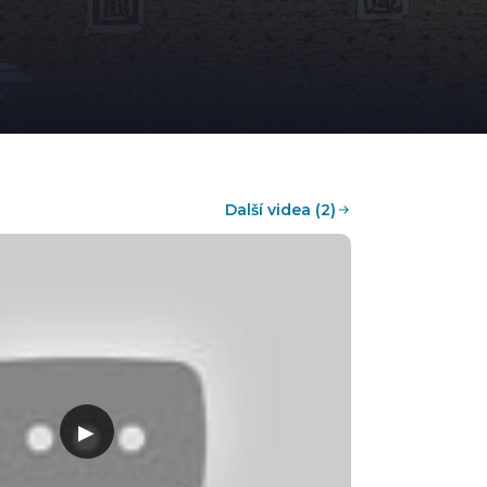
Další videa (2)
▶