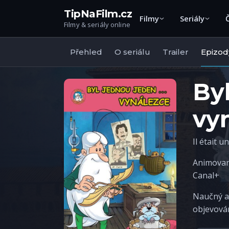
TipNaFilm.cz
Filmy
Seriály
Filmy & seriály online
Přehled
O seriálu
Trailer
Epizod
By
vy
Il était 
Animova
Canal+
Naučný a
objevován