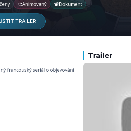
čený
🎨
Animovaný
📽️
Dokument
USTIT TRAILER
Trailer
ný francouský seriál o objevování