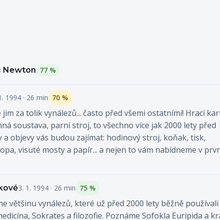
c Newton
77 %
1. 1994 · 26 min
70 %
e jim za tolik vynálezů... často před všemi ostatními! Hrací kar
á soustava, parní stroj, to všechno více jak 2000 lety před
zy a objevy vás budou zajímat: hodinový stroj, koňak, tisk,
opa, visuté mosty a papír... a nejen to vám nabídneme v prvn
ekové
3. 1. 1994 · 26 min
75 %
 většinu vynálezů, které už před 2000 lety běžně používali 
dicína, Sokrates a filozofie. Poznáme Sofokla Euripida a kr