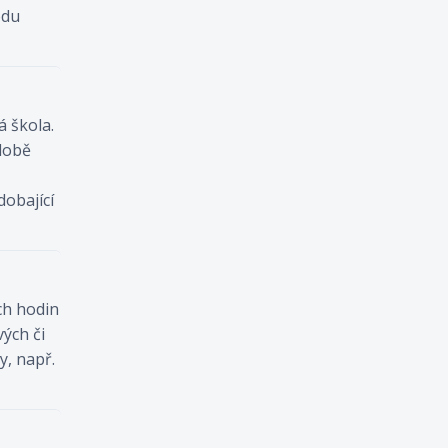
odu
á škola.
době
dobající
ch hodin
vých či
y, např.