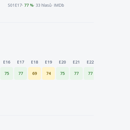
S01E17
77 %
33 hlasů
IMDb
E16
E17
E18
E19
E20
E21
E22
E23
E24
 poslední sloupec je průměr řady.
75
77
69
74
75
77
77
72
72