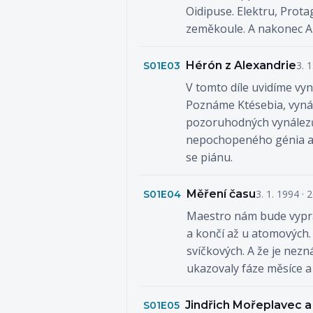
Oidipuse. Elektru, Prot
zeměkoule. A nakonec Ar
Hérón z Alexandrie
3. 
S01E03
V tomto díle uvidíme vyná
Poznáme Ktésebia, vynál
pozoruhodných vynálezů
nepochopeného génia a j
se piánu.
Měření času
3. 1. 1994 · 
S01E04
Maestro nám bude vypráv
a končí až u atomových. 
svíčkových. A že je nezn
ukazovaly fáze měsíce a
Jindřich Mořeplavec a
S01E05