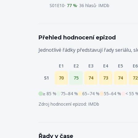
S01E10
77 %
36 hlasů
IMDb
Přehled hodnocení epizod
Jednotlivé řádky představují řady seriálu, 
E1
E2
E3
E4
E5
E6
Hodnocení jednotlivých epizod po řadách, u
S1
70
75
74
73
74
72
≥ 85 %
75–84 %
65–74 %
55–64 %
< 55 
Zdroj hodnocení epizod: IMDb
Řady v čase