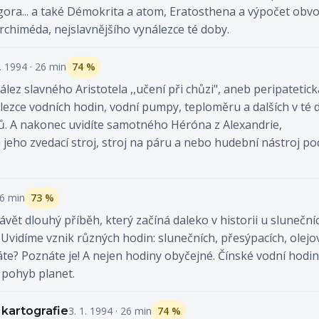
agora... a také Démokrita a atom, Eratosthena a výpočet obv
chiméda, nejslavnějšího vynálezce té doby.
1. 1994 · 26 min
74 %
lez slavného Aristotela ,,učení při chůzi", aneb peripatetick
ezce vodních hodin, vodní pumpy, teploměru a dalších v té 
. A nakonec uvidíte samotného Héróna z Alexandrie,
eho zvedací stroj, stroj na páru a nebo hudební nástroj po
26 min
73 %
ět dlouhý příběh, který začíná daleko v historii u sluneční
Uvidíme vznik různých hodin: slunečních, přesýpacích, olejo
áte? Poznáte je! A nejen hodiny obyčejné. Čínské vodní hodin
 pohyb planet.
 kartografie
3. 1. 1994 · 26 min
74 %