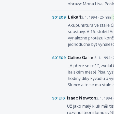
obrazy: Mona Lisa, Posle
Lékaři
3. 1. 1994 · 26 min
S01E08
Akupunktura ve staré Čí
soustavy. V 16. století 
vynalezne protézu konče
jednoduché být vynálezce
Galieo Galilei
3. 1. 1994 ·
S01E09
,,A přece se točí", zvolal
italském městě Pisa, vy
hodiny díky kyvadlu a vy
Slunce a to se mu stalo
Isaac Newton
3. 1. 1994 
S01E10
Už jako malý kluk měl ti
rozvinul teorii lomu svět