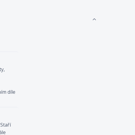
ty,
ím díle
Staří
ále