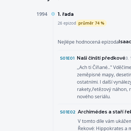
1994
1. řada
26 epizod
průměr 74 %
Nejlépe hodnocená epizoda
Isaa
Naši čínští předkové
3. 
S01E01
,,Ach ti Číňané..." Vděčím
zeměpisné mapy, desetinn
ostatními. I další vynále
rakety,řetězový náhon, r
nového seriálu.
Archimédes a staří ř
S01E02
V tomto díle vám ukážeme
Řekové: Hippokrates a me