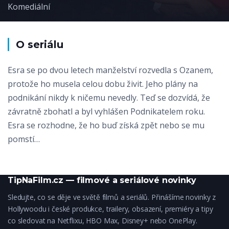
Komediální
O seriálu
Esra se po dvou letech manželství rozvedla s Ozanem,
protože ho musela celou dobu živit. Jeho plány na
podnikání nikdy k ničemu nevedly. Teď se dozvídá, že
závratně zbohatl a byl vyhlášen Podnikatelem roku.
Esra se rozhodne, že ho buď získá zpět nebo se mu
pomstí…
TipNaFilm.cz — filmové a seriálové novinky
Sledujte, co se děje ve světě filmů a seriálů. Přinášíme novinky z
Hollywoodu i české produkce, trailery, obsazení, premiéry a tipy
co sledovat na Netflixu, HBO Max, Disney+ nebo OnePlay.