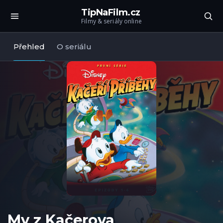
TipNaFilm.cz
Filmy & seriály online
Přehled
O seriálu
My z Kačerova