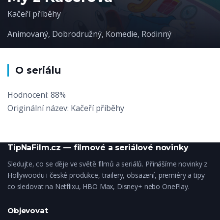
Kačeří příběhy
Animovaný
,
Dobrodružný
,
Komedie
,
Rodinný
O seriálu
Hodnocení: 88%
Originální název: Kačeří příběhy
TipNaFilm.cz — filmové a seriálové novinky
Sledujte, co se děje ve světě filmů a seriálů. Přinášíme novinky z
Hollywoodu i české produkce, trailery, obsazení, premiéry a tipy
co sledovat na Netflixu, HBO Max, Disney+ nebo OnePlay.
Objevovat