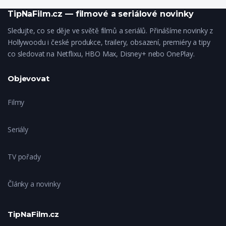
TipNaFilm.cz — filmové a seriálové novinky
Sledujte, co se děje ve světě filmů a seriálů. Přinášíme novinky z
Hollywoodu i české produkce, trailery, obsazení, premiéry a tipy
co sledovat na Netflixu, HBO Max, Disney+ nebo OnePlay.
Objevovat
Filmy
Seriály
TV pořady
Články a novinky
TipNaFilm.cz