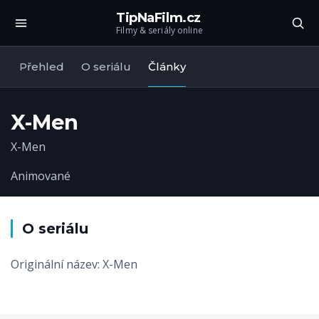
TipNaFilm.cz
Filmy & seriály online
Přehled
O seriálu
Články
X-Men
X-Men
Animované
O seriálu
Originální název: X-Men