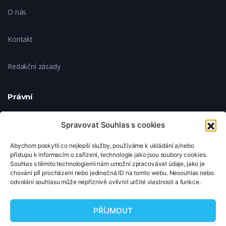
O nás
Kontakt
Redakční zásady
Právní
Ochrana soukromí
Spravovat Souhlas s cookies
Abychom poskytli co nejlepší služby, používáme k ukládání a/nebo
Zásady cookies
přístupu k informacím o zařízení, technologie jako jsou soubory cookies.
Souhlas s těmito technologiemi nám umožní zpracovávat údaje, jako je
chování při procházení nebo jedinečná ID na tomto webu. Nesouhlas nebo
Nastavení cookies
odvolání souhlasu může nepříznivě ovlivnit určité vlastnosti a funkce.
© 2026 TipNaFilm.cz. Všechna práva vyhrazena.
PŘÍJMOUT