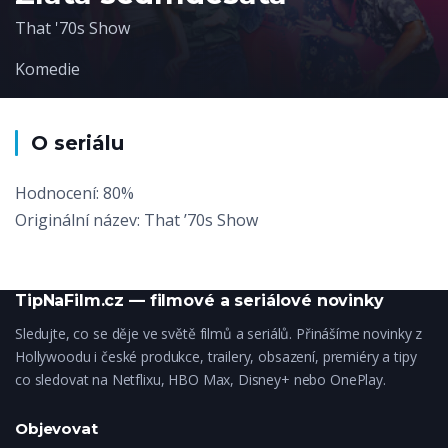
That '70s Show
Komedie
O seriálu
Hodnocení: 80%
Originální název: That ’70s Show
TipNaFilm.cz — filmové a seriálové novinky
Sledujte, co se děje ve světě filmů a seriálů. Přinášíme novinky z
Hollywoodu i české produkce, trailery, obsazení, premiéry a tipy
co sledovat na Netflixu, HBO Max, Disney+ nebo OnePlay.
Objevovat