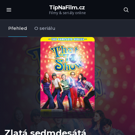
TipNaFilm.cz
Filmy & seriály online
Přehled
O seriálu
Zlatá sedmdesátá