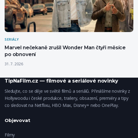
SERIÁLY
Marvel nečekaně zrušil Wonder Man čtyři měsíce
po obnovení
31. 7. 2026
TipNaFilm.cz — filmové a seriálové novinky
Sledujte, co se děje ve světě filmů a seriálů. Přinášíme novinky z
Hollywoodu i české produkce, trailery, obsazení, premiéry a tipy
co sledovat na Netflixu, HBO Max, Disney+ nebo OnePlay.
Objevovat
Filmy