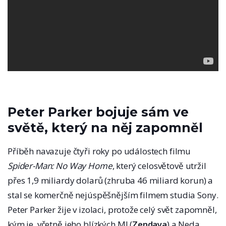
Peter Parker bojuje sám ve
světě, který na něj zapomněl
Příběh navazuje čtyři roky po událostech filmu
Spider-Man: No Way Home
, který celosvětově utržil
přes 1,9 miliardy dolarů (zhruba 46 miliard korun) a
stal se komerčně nejúspěšnějším filmem studia Sony.
Peter Parker žije v izolaci, protože celý svět zapomněl,
kým je, včetně jeho blízkých MJ (
Zendaya
) a Neda