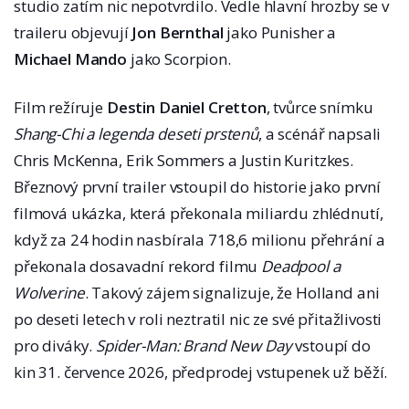
studio zatím nic nepotvrdilo. Vedle hlavní hrozby se v
traileru objevují
Jon Bernthal
jako Punisher a
Michael Mando
jako Scorpion.
Film režíruje
Destin Daniel Cretton
, tvůrce snímku
Shang-Chi a legenda deseti prstenů
, a scénář napsali
Chris McKenna, Erik Sommers a Justin Kuritzkes.
Březnový první trailer vstoupil do historie jako první
filmová ukázka, která překonala miliardu zhlédnutí,
když za 24 hodin nasbírala 718,6 milionu přehrání a
překonala dosavadní rekord filmu
Deadpool a
Wolverine
. Takový zájem signalizuje, že Holland ani
po deseti letech v roli neztratil nic ze své přitažlivosti
pro diváky.
Spider-Man: Brand New Day
vstoupí do
kin 31. července 2026, předprodej vstupenek už běží.