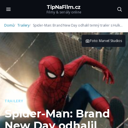
TipNaFilm.cz
Filmy & seriály online
Domů
Trailery
Spider-Man: Brand New Day odhalil temný trailer s Hulkem
Foto: Marvel Studios
TRAILERY
Spider-Man: Brand
New Day odhalil