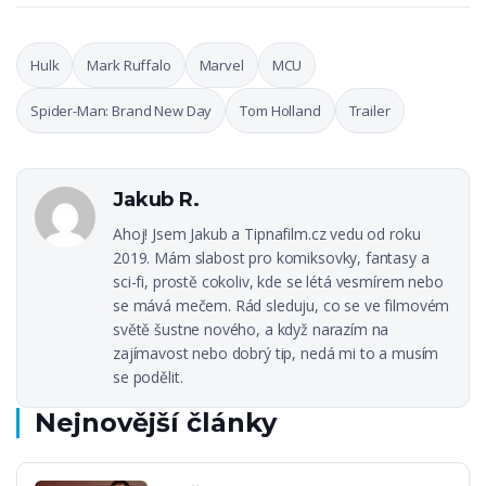
Hulk
Mark Ruffalo
Marvel
MCU
Spider-Man: Brand New Day
Tom Holland
Trailer
Jakub R.
Ahoj! Jsem Jakub a Tipnafilm.cz vedu od roku
2019. Mám slabost pro komiksovky, fantasy a
sci-fi, prostě cokoliv, kde se létá vesmírem nebo
se mává mečem. Rád sleduju, co se ve filmovém
světě šustne nového, a když narazím na
zajímavost nebo dobrý tip, nedá mi to a musím
se podělit.
Nejnovější články