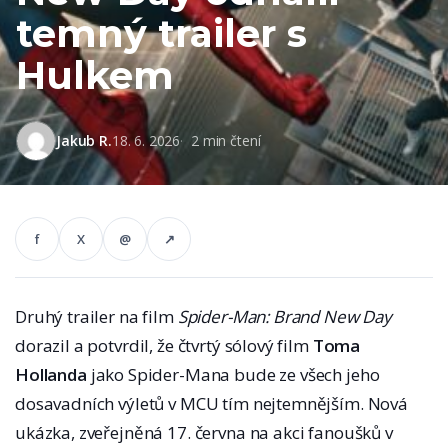
temný trailer s
Hulkem
Jakub R.
18. 6. 2026
2 min čtení
f
X
@
↗
Druhý trailer na film
Spider-Man: Brand New Day
dorazil a potvrdil, že čtvrtý sólový film
Toma
Hollanda
jako Spider-Mana bude ze všech jeho
dosavadních výletů v MCU tím nejtemnějším. Nová
ukázka, zveřejněná 17. června na akci fanoušků v