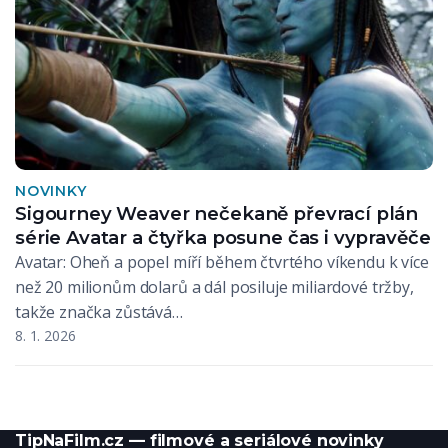
NOVINKY
Sigourney Weaver nečekaně převrací plán
série Avatar a čtyřka posune čas i vypravěče
Avatar: Oheň a popel míří během čtvrtého víkendu k více
než 20 milionům dolarů a dál posiluje miliardové tržby,
takže značka zůstává…
8. 1. 2026
TipNaFilm.cz — filmové a seriálové novinky