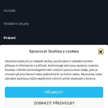
Kontakt
Redakční zásady
Právní
Ochrana soukromí
Spravovat Souhlas s cookies
Abychom poskytli co nejlepší služby, používáme k ukládání a/nebo
Zásady cookies
přístupu k informacím o zařízení, technologie jako jsou soubory cookies.
Souhlas s těmito technologiemi nám umožní zpracovávat údaje, jako je
chování při procházení nebo jedinečná ID na tomto webu. Nesouhlas nebo
Nastavení cookies
odvolání souhlasu může nepříznivě ovlivnit určité vlastnosti a funkce.
© 2026 TipNaFilm.cz. Všechna práva vyhrazena.
PŘÍJMOUT
Copyright © 2026 TipNaFilm.cz. Všechna práva vyhrazena.
ZOBRAZIT PŘEDVOLBY