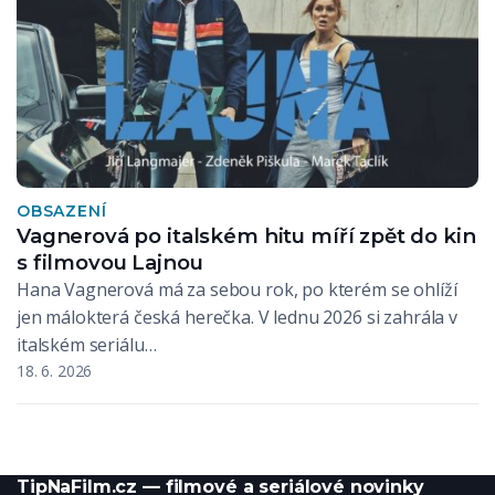
OBSAZENÍ
Vagnerová po italském hitu míří zpět do kin
s filmovou Lajnou
Hana Vagnerová má za sebou rok, po kterém se ohlíží
jen málokterá česká herečka. V lednu 2026 si zahrála v
italském seriálu…
18. 6. 2026
TipNaFilm.cz — filmové a seriálové novinky