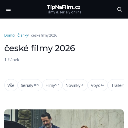
TipNaFilm.cz
Filmy & seriály online
Domů
Články
české filmy 2026
české filmy 2026
1 článek
Vše
Seriály
Filmy
Novinky
Voyo
Trailery
105
97
93
47
4