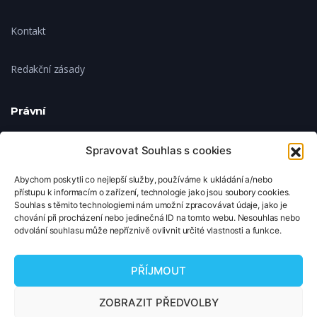
Kontakt
Redakční zásady
Právní
Ochrana soukromí
Spravovat Souhlas s cookies
Abychom poskytli co nejlepší služby, používáme k ukládání a/nebo
Zásady cookies
přístupu k informacím o zařízení, technologie jako jsou soubory cookies.
Souhlas s těmito technologiemi nám umožní zpracovávat údaje, jako je
chování při procházení nebo jedinečná ID na tomto webu. Nesouhlas nebo
Nastavení cookies
odvolání souhlasu může nepříznivě ovlivnit určité vlastnosti a funkce.
© 2026 TipNaFilm.cz. Všechna práva vyhrazena.
PŘÍJMOUT
Copyright © 2026 TipNaFilm.cz. Všechna práva vyhrazena.
ZOBRAZIT PŘEDVOLBY