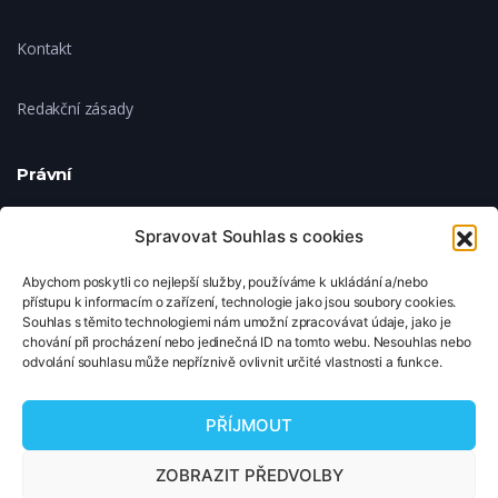
Kontakt
Redakční zásady
Právní
Ochrana soukromí
Spravovat Souhlas s cookies
Abychom poskytli co nejlepší služby, používáme k ukládání a/nebo
Zásady cookies
přístupu k informacím o zařízení, technologie jako jsou soubory cookies.
Souhlas s těmito technologiemi nám umožní zpracovávat údaje, jako je
chování při procházení nebo jedinečná ID na tomto webu. Nesouhlas nebo
Nastavení cookies
odvolání souhlasu může nepříznivě ovlivnit určité vlastnosti a funkce.
© 2026 TipNaFilm.cz. Všechna práva vyhrazena.
PŘÍJMOUT
Copyright © 2026 TipNaFilm.cz. Všechna práva vyhrazena.
ZOBRAZIT PŘEDVOLBY