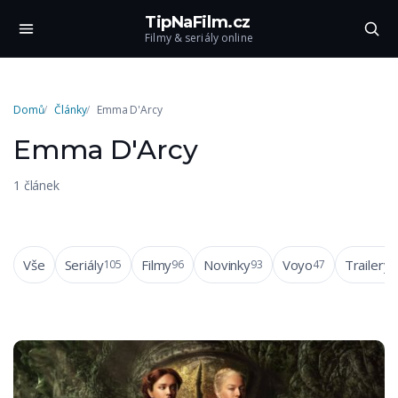
TipNaFilm.cz
Filmy & seriály online
Domů
Články
Emma D'Arcy
Emma D'Arcy
1 článek
Vše
Seriály
Filmy
Novinky
Voyo
Trailery
105
96
93
47
4