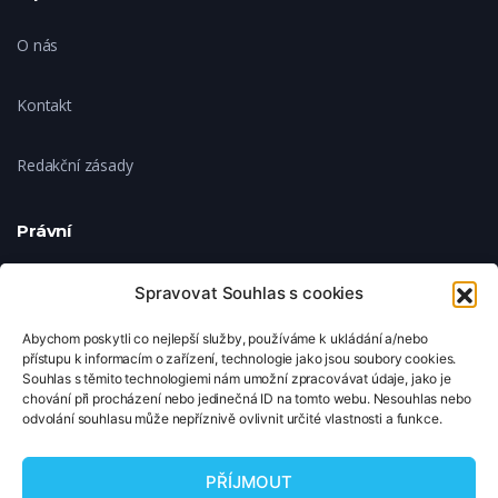
O nás
Kontakt
Redakční zásady
Právní
Ochrana soukromí
Spravovat Souhlas s cookies
Abychom poskytli co nejlepší služby, používáme k ukládání a/nebo
Zásady cookies
přístupu k informacím o zařízení, technologie jako jsou soubory cookies.
Souhlas s těmito technologiemi nám umožní zpracovávat údaje, jako je
chování při procházení nebo jedinečná ID na tomto webu. Nesouhlas nebo
Nastavení cookies
odvolání souhlasu může nepříznivě ovlivnit určité vlastnosti a funkce.
© 2026 TipNaFilm.cz. Všechna práva vyhrazena.
PŘÍJMOUT