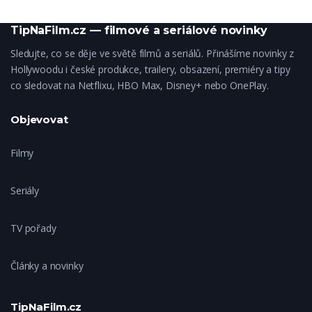
TipNaFilm.cz — filmové a seriálové novinky
Sledujte, co se děje ve světě filmů a seriálů. Přinášíme novinky z
Hollywoodu i české produkce, trailery, obsazení, premiéry a tipy
co sledovat na Netflixu, HBO Max, Disney+ nebo OnePlay.
Objevovat
Filmy
Seriály
TV pořady
Články a novinky
TipNaFilm.cz