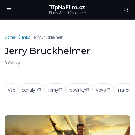
TipNaFilm.cz
Filmy & seriály online
Domů
Články
Jerry Bruckheimer
Jerry Bruckheimer
3 články
Vše
Seriály
Filmy
Novinky
Voyo
Trailery
105
97
93
47
4