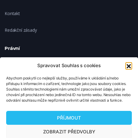
Kontakt
Redakční zásady
Právní
Ochrana soukromí
Spravovat Souhlas s cookies
Abychom poskytli co nejlepší služby, používáme k ukládání a/nebo
Zásady cookies
přístupu k informacím o zařízení, technologie jako jsou soubory cookies.
Souhlas s těmito technologiemi nám umožní zpracovávat údaje, jako je
chování při procházení nebo jedinečná ID na tomto webu. Nesouhlas nebo
Nastavení cookies
odvolání souhlasu může nepříznivě ovlivnit určité vlastnosti a funkce.
© 2026 TipNaFilm.cz. Všechna práva vyhrazena.
PŘÍJMOUT
Copyright © 2026 TipNaFilm.cz. Všechna práva vyhrazena.
ZOBRAZIT PŘEDVOLBY