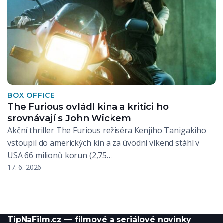
BOX OFFICE
The Furious ovládl kina a kritici ho
srovnávají s John Wickem
Akční thriller The Furious režiséra Kenjiho Tanigakiho
vstoupil do amerických kin a za úvodní víkend stáhl v
USA 66 milionů korun (2,75…
17. 6. 2026
TipNaFilm.cz — filmové a seriálové novinky