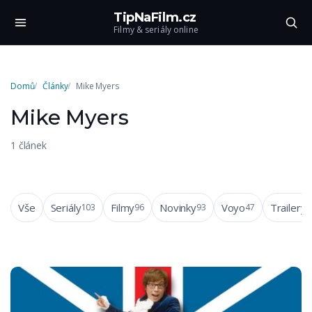
TipNaFilm.cz
Filmy & seriály online
Domů
Články
Mike Myers
Mike Myers
1 článek
Vše
Seriály
Filmy
Novinky
Voyo
Trailery
103
96
93
47
4