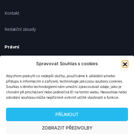
Kontakt
Redakční zásady
Právní
Ochrana soukromí
Spravovat Souhlas s cookies
Abychom poskytli co nejlepší služby, používáme k ukládání a/nebo
Zásady cookies
přístupu k informacím o zařízení, technologie jako jsou soubory cookies.
Souhlas s těmito technologiemi nám umožní zpracovávat údaje, jako je
chování při procházení nebo jedinečná ID na tomto webu. Nesouhlas nebo
Nastavení cookies
odvolání souhlasu může nepříznivě ovlivnit určité vlastnosti a funkce.
© 2026 TipNaFilm.cz. Všechna práva vyhrazena.
PŘÍJMOUT
Copyright © 2026 TipNaFilm.cz. Všechna práva vyhrazena.
ZOBRAZIT PŘEDVOLBY