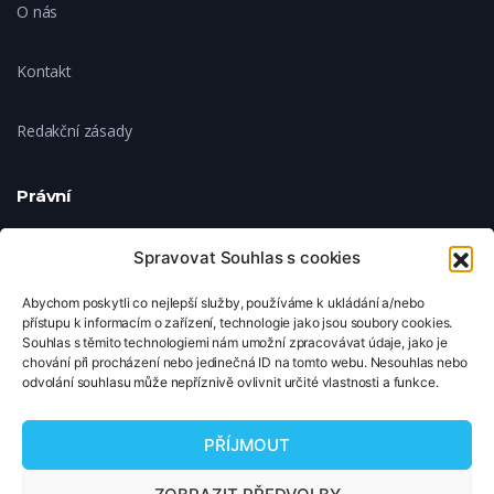
O nás
Kontakt
Redakční zásady
Právní
Ochrana soukromí
Spravovat Souhlas s cookies
Abychom poskytli co nejlepší služby, používáme k ukládání a/nebo
Zásady cookies
přístupu k informacím o zařízení, technologie jako jsou soubory cookies.
Souhlas s těmito technologiemi nám umožní zpracovávat údaje, jako je
chování při procházení nebo jedinečná ID na tomto webu. Nesouhlas nebo
Nastavení cookies
odvolání souhlasu může nepříznivě ovlivnit určité vlastnosti a funkce.
© 2026 TipNaFilm.cz. Všechna práva vyhrazena.
PŘÍJMOUT
Copyright © 2026 TipNaFilm.cz. Všechna práva vyhrazena.