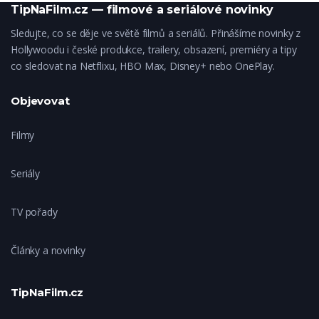
TipNaFilm.cz — filmové a seriálové novinky
Sledujte, co se děje ve světě filmů a seriálů. Přinášíme novinky z
Hollywoodu i české produkce, trailery, obsazení, premiéry a tipy
co sledovat na Netflixu, HBO Max, Disney+ nebo OnePlay.
Objevovat
Filmy
Seriály
TV pořady
Články a novinky
TipNaFilm.cz