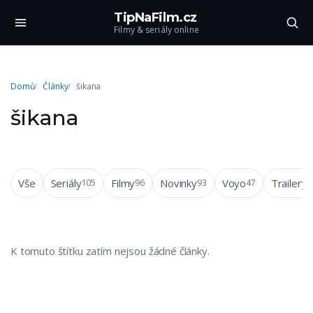
TipNaFilm.cz
Filmy & seriály online
Domů
Články
šikana
šikana
Vše
Seriály
Filmy
Novinky
Voyo
Trailery
105
96
93
47
4
K tomuto štítku zatím nejsou žádné články.