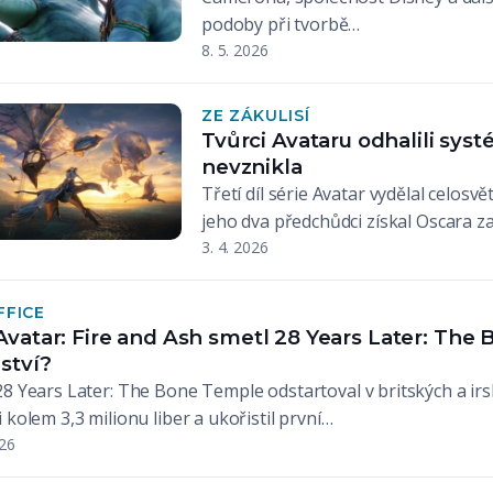
podoby při tvorbě…
8. 5. 2026
ZE ZÁKULISÍ
Tvůrci Avataru odhalili sys
nevznikla
Třetí díl série Avatar vydělal celosv
jeho dva předchůdci získal Oscara za
3. 4. 2026
FFICE
Avatar: Fire and Ash smetl 28 Years Later: The 
ství?
8 Years Later: The Bone Temple odstartoval v britských a irs
 kolem 3,3 milionu liber a ukořistil první…
026