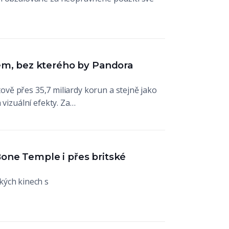
tém, bez kterého by Pandora
ětově přes 35,7 miliardy korun a stejně jako
 vizuální efekty. Za…
Bone Temple i přes britské
kých kinech s