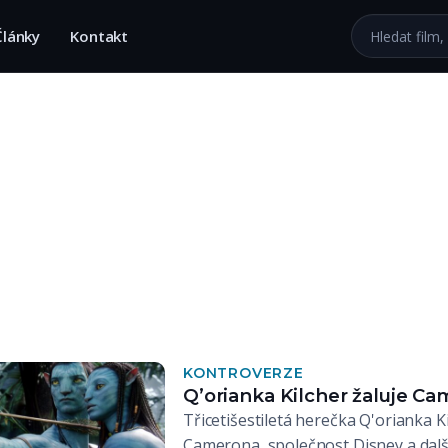
Hledat na we
Články
Kontakt
KONTROVERZE
Q’orianka Kilcher žaluje Cam
Třicetišestiletá herečka Q'orianka 
Camerona, společnost Disney a dalš