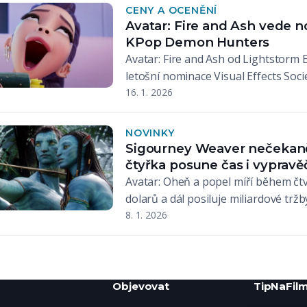
CENY A OCENĚNÍ
Avatar: Fire and Ash vede n
KPop Demon Hunters
Avatar: Fire and Ash od Lightstorm 
letošní nominace Visual Effects Soci
16. 1. 2026
NOVINKY
Sigourney Weaver nečekaně 
čtyřka posune čas i vypravě
Avatar: Oheň a popel míří během čt
dolarů a dál posiluje miliardové trž
8. 1. 2026
Objevovat
TipNaFilm