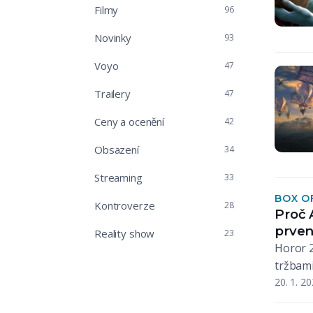
Filmy
96
Novinky
93
Voyo
47
Trailery
47
Ceny a ocenění
42
Obsazení
34
Streaming
33
BOX O
Kontroverze
28
Proč 
prven
Reality show
23
Horor 2
tržbami
20. 1. 2