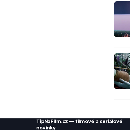
TipNaFilm.cz — filmové a seriálové
novinky