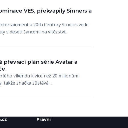
ominace VES, překvapily Sinners a
Entertainment a 20th Century Studios vede
ety s deseti šancemi na vítězství…
převrací plán série Avatar a
če
vrtého víkendu k více než 20 milionům
by, takže značka zůstává…
.cz
Právní