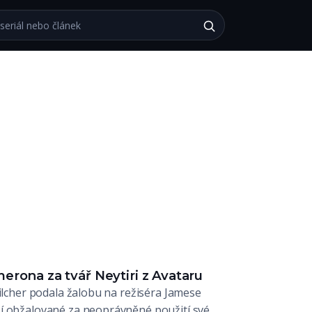
bu
erona za tvář Neytiri z Avataru
Kilcher podala žalobu na režiséra Jamese
í obžalované za neoprávněné použití své