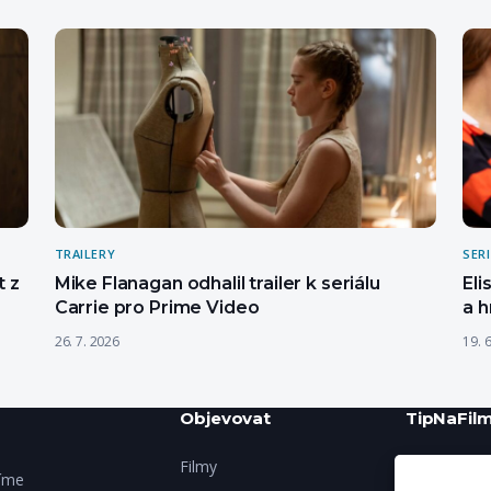
TRAILERY
SER
t z
Mike Flanagan odhalil trailer k seriálu
Eli
Carrie pro Prime Video
a 
26. 7. 2026
19. 
Objevovat
TipNaFilm
Filmy
O nás
šíme