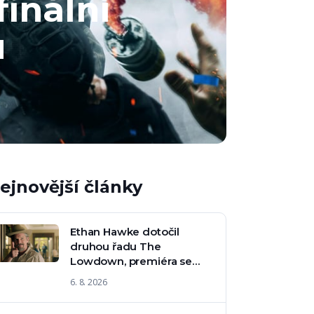
finální
u
ejnovější články
Ethan Hawke dotočil
druhou řadu The
Lowdown, premiéra se
blíží
6. 8. 2026