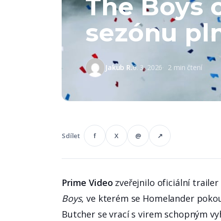
The Boys od
sezónu pl
Jakub R.
6. 3. 2026
2 min čtení
f
X
@
↗
Sdílet
Prime Video
zveřejnilo oficiální trail
Boys
, ve kterém se Homelander poko
Butcher se vrací s virem schopným vyh