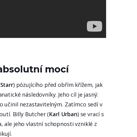
absolutní mocí
Starr
) pózujícího před obřím křížem, jak
atické následovníky. Jeho cíl je jasný:
 učinil nezastavitelným. Zatímco sedí v
utí. Billy Butcher (
Karl Urban
) se vrací s
ale jeho vlastní schopnosti vzniklé z
kují.