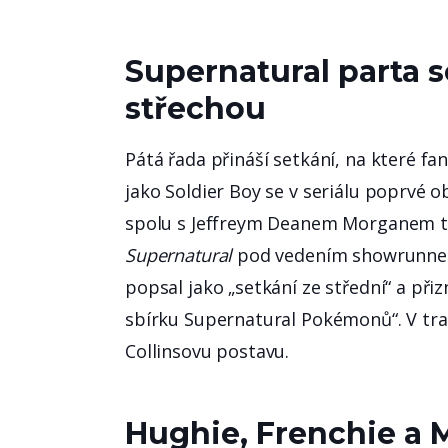
Supernatural parta 
střechou
Pátá řada přináší setkání, na které fa
jako Soldier Boy se v seriálu poprvé o
spolu s Jeffreym Deanem Morganem tak 
Supernatural
pod vedením showrunn
popsal jako „setkání ze střední“ a př
sbírku Supernatural Pokémonů“. V trail
Collinsovu postavu.
Hughie, Frenchie a M