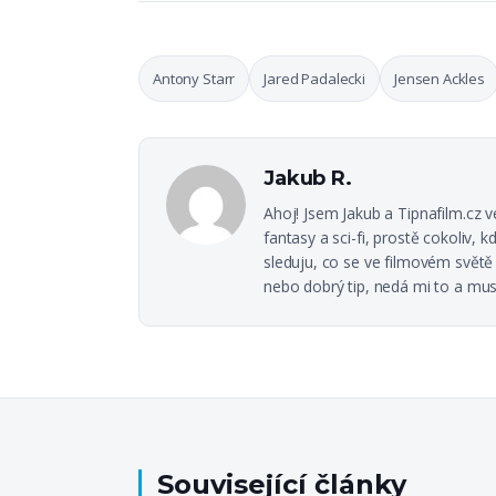
Antony Starr
Jared Padalecki
Jensen Ackles
Jakub R.
Ahoj! Jsem Jakub a Tipnafilm.cz
fantasy a sci-fi, prostě cokoliv
sleduju, co se ve filmovém svět
nebo dobrý tip, nedá mi to a mus
Související články