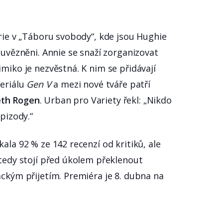
érie v „Táboru svobody“, kde jsou Hughie
e uvězněni. Annie se snaží zorganizovat
miko je nezvěstná. K nim se přidávají
seriálu
Gen V
a mezi nové tváře patří
eth Rogen
. Urban pro Variety řekl: „Nikdo
pizody.“
ala 92 % ze 142 recenzí od kritiků, ale
 tedy stojí před úkolem překlenout
áckým přijetím. Premiéra je 8. dubna na