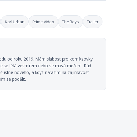
Karl Urban
Prime Video
The Boys
Trailer
 vedu od roku 2019. Mám slabost pro komiksovky,
, kde se létá vesmírem nebo se mává mečem. Rád
ě šustne nového, a když narazím na zajímavost
ím se podělit.