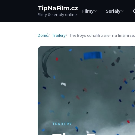
TipNaFilm.cz
Filmy
Seriály
Filmy & seriály online
Domů
Trailery
The Boys odhalili trailer na finální 
TRAILERY