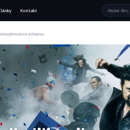
Hledat na we
Články
Kontakt
sezónu plnou krve a chaosu