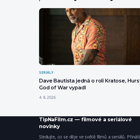
SERIÁLY
Dave Bautista jedná o roli Kratose, Hurs
God of War vypadl
4. 8. 2026
TipNaFilm.cz — filmové a seriálové
novinky
Sledujte, co se děje ve světě filmů a seriálů. Přiná