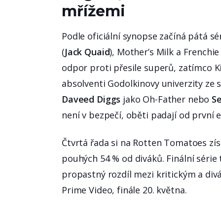
mřížemi
Podle oficiální synopse začíná pátá s
(
Jack Quaid
), Mother’s Milk a Frenchi
odpor proti přesile superů, zatímco Ki
absolventi Godolkinovy univerzity ze 
Daveed Diggs
jako Oh-Father nebo
S
není v bezpečí, oběti padají od první e
Čtvrtá řada si na Rotten Tomatoes získ
pouhých 54 % od diváků. Finální série
propastný rozdíl mezi kritickým a div
Prime Video, finále 20. května.