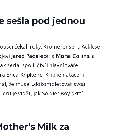
se sešla pod jednou
noušci čekali roky. Kromě Jensena Acklese
bjeví
Jared Padalecki
a
Misha Collins
, a
seriál spojil čtyři hlavní tváře
era
Erica Kripkeho
. Kripke natáčení
iznal, že musel „dokompletovat svou
eru je vidět, jak Soldier Boy škrtí
other’s Milk za