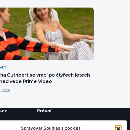
IÁLY
sha Cuthbert se vrací po čtyřech letech
hned vede Prime Video
6. 2026
.cz
Právní
Ochrana soukromí
Spravovat Souhlas s cookies