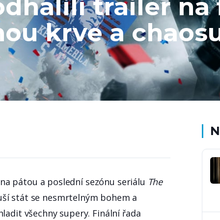
halili trailer na 
nou krve a chaos
N
er na pátou a poslední sezónu seriálu
The
uší stát se nesmrtelným bohem a
ladit všechny supery. Finální řada