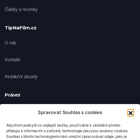
Články a novinky
TipNaFilm.cz
O nás
Kontakt
Redakční zásady
Právní
Ochrana soukromí
Spravovat Souhlas s cookies
Abychom poskytli co nejlepší služby, používáme k ukládání a/nebo
Zásady cookies
přístupu k informacím o zařízení, technologie jako jsou soubory cookies.
Souhlas s těmito technologiemi nám umožní zpracovávat údaje, jako je