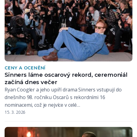
CENY A OCENĚNÍ
Sinners láme oscarový rekord, ceremoniál
začíná dnes večer
Ryan Coogler a jeho upíří drama Sinners vstupují do
dnešního 98. ročníku Oscarů s rekordními 16
nominacemi, což je nejvíce v celé…
15. 3. 2026