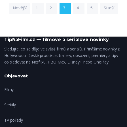
Novější
1
2
3
4
5
Starší
TipNaFilm.cz — filmové a seriálové novinky
Sledujte, co se děje ve světě filmů a seriálů. Přinášíme novinky z
Hollywoodu i české produkce, trailery, obsazení, premiéry a tipy
co sledovat na Netflixu, HBO Max, Disney+ nebo OnePlay.
Objevovat
Filmy
Seriály
TV pořady