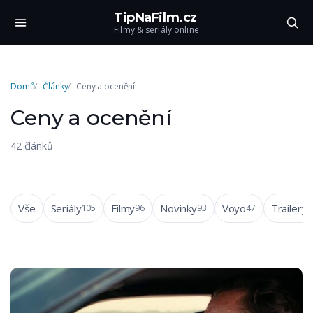
TipNaFilm.cz
Filmy & seriály online
Domů
Články
Ceny a ocenění
Ceny a ocenění
42 článků
Vše
Seriály
Filmy
Novinky
Voyo
Trailery
105
96
93
47
4