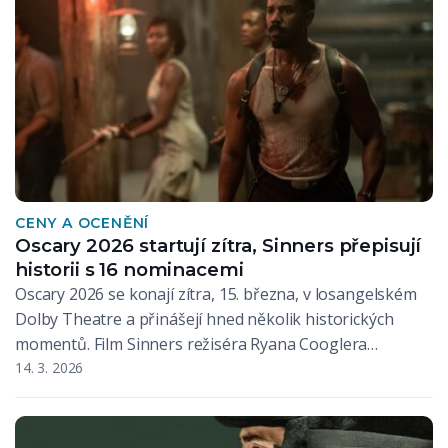
CENY A OCENĚNÍ
Oscary 2026 startují zítra, Sinners přepisují
historii s 16 nominacemi
Oscary 2026 se konají zítra, 15. března, v losangelském
Dolby Theatre a přinášejí hned několik historických
momentů. Film Sinners režiséra Ryana Cooglera…
14. 3. 2026