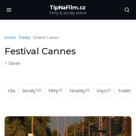
TipNaFilm.cz
Filmy & seriály online
Domů
Články
Festival Cannes
Festival Cannes
1 článek
Vše
Seriály
Filmy
Novinky
Voyo
Trailery
105
97
93
47
4