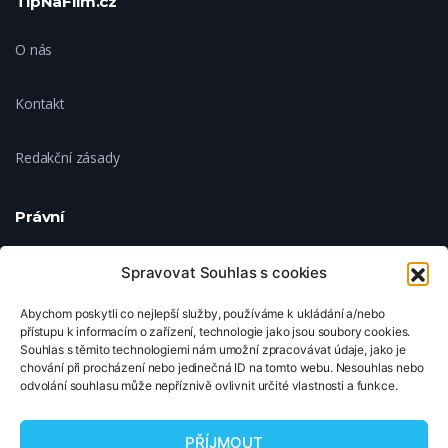
TipNaFilm.cz
O nás
Kontakt
Redakční zásady
Právní
Ochrana soukromí
Spravovat Souhlas s cookies
Abychom poskytli co nejlepší služby, používáme k ukládání a/nebo
Zásady cookies
přístupu k informacím o zařízení, technologie jako jsou soubory cookies.
Souhlas s těmito technologiemi nám umožní zpracovávat údaje, jako je
chování při procházení nebo jedinečná ID na tomto webu. Nesouhlas nebo
Nastavení cookies
odvolání souhlasu může nepříznivě ovlivnit určité vlastnosti a funkce.
© 2026 TipNaFilm.cz. Všechna práva vyhrazena.
PŘÍJMOUT